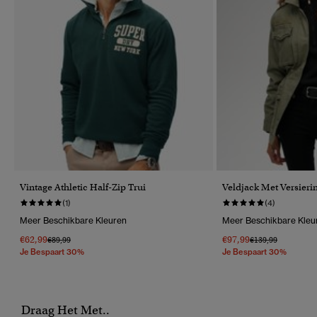
Vintage Athletic Half-Zip Trui
Veldjack Met Versieri
(1)
(4)
Meer Beschikbare Kleuren
Meer Beschikbare Kleu
€62,99
€97,99
Prijs Verlaagd Van
Naar
Prijs Verlaagd Van
Naar
€89,99
€139,99
Je Bespaart 30%
Je Bespaart 30%
Draag Het Met..