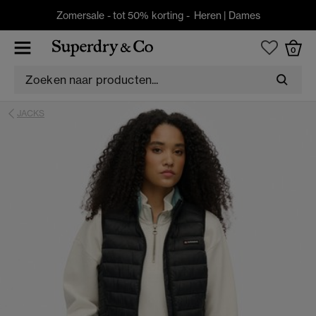
Zomersale - tot 50% korting -
Heren
|
Dames
0
JACKS