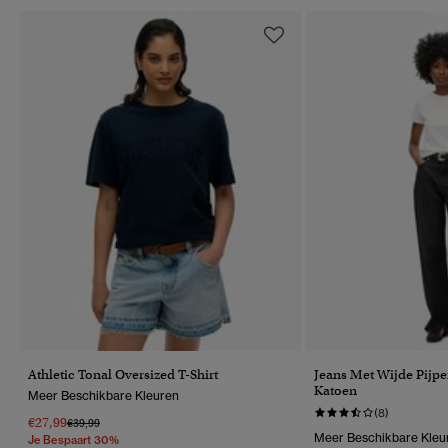
Athletic Tonal Oversized T-Shirt
Jeans Met Wijde Pijpe
Katoen
Meer Beschikbare Kleuren
(8)
€27,99
Prijs Verlaagd Van
Naar
€39,99
Meer Beschikbare Kleu
Je Bespaart 30%