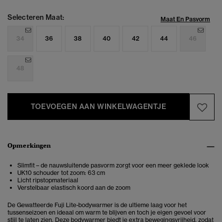
Selecteren Maat:
Maat En Pasvorm
34
36
38
40
42
44
46
48
TOEVOEGEN AAN WINKELWAGENTJE
Opmerkingen
Slimfit – de nauwsluitende pasvorm zorgt voor een meer geklede look
UK10 schouder tot zoom: 63 cm
Licht ripstopmateriaal
Verstelbaar elastisch koord aan de zoom
De Gewatteerde Fuji Lite-bodywarmer is de ultieme laag voor het
tussenseizoen en ideaal om warm te blijven en toch je eigen gevoel voor
stijl te laten zien. Deze bodywarmer biedt je extra bewegingsvrijheid, zodat