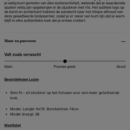
je veilig kunt genieten van elke buitenactiviteit, wetende dat je waardevolle
spullen veilig zijn opgeborgen in de zijzakken met rits. Het subtiele logo op
de borst en achterkant trekken de aandacht naar het chique silhouet van
deze gewatteerde bodywarmer, zodat je er zeker van kunt zijn dat je warm
blijft in elke authentieke look die je ermee creëert.
Maat en pasvorm
Valt zoals verwacht
Klein
Precies goed
Groot
Beoordelingen Lezen
Slim fit – zit strakker op het lichaam voor een meer getailleerde
look.
Model:
Lengte 1m78. Borstomtrek 74cm
Model draagt:
38
Maattabel