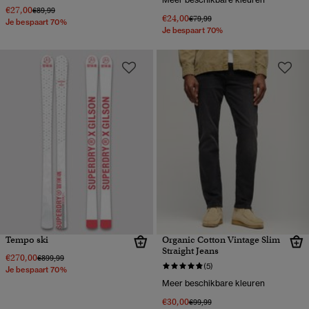
€27,00
Prijs verlaagd van
naar
€89,99
€24,00
Prijs verlaagd van
naar
€79,99
Je bespaart 70%
Je bespaart 70%
Tempo ski
Organic Cotton Vintage Slim
Straight Jeans
€270,00
Prijs verlaagd van
naar
€899,99
(5)
Je bespaart 70%
Meer beschikbare kleuren
€30,00
Prijs verlaagd van
naar
€99,99