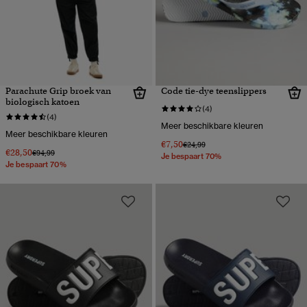
Parachute Grip broek van
Code tie-dye teenslippers
biologisch katoen
(4)
(4)
Meer beschikbare kleuren
Meer beschikbare kleuren
€7,50
Prijs verlaagd van
naar
€24,99
€28,50
Prijs verlaagd van
naar
€94,99
Je bespaart 70%
Je bespaart 70%