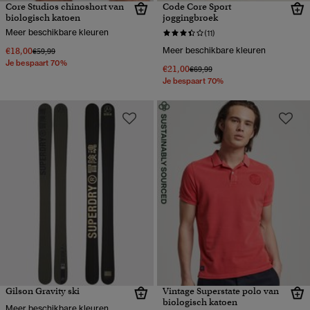
Core Studios chinoshort van
Code Core Sport
biologisch katoen
joggingbroek
Meer beschikbare kleuren
(11)
€18,00
Meer beschikbare kleuren
Prijs verlaagd van
naar
€59,99
Je bespaart 70%
€21,00
Prijs verlaagd van
naar
€69,99
Je bespaart 70%
Gilson Gravity ski
Vintage Superstate polo van
biologisch katoen
Meer beschikbare kleuren