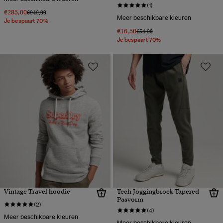
(1)
€285,00
Prijs verlaagd van
naar
€949,99
Meer beschikbare kleuren
Je bespaart 70%
€16,50
Prijs verlaagd van
naar
€54,99
Je bespaart 70%
Vintage Travel hoodie
Tech Joggingbroek Tapered
Pasvorm
(2)
(4)
Meer beschikbare kleuren
Meer beschikbare kleuren