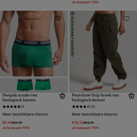
Je bespaart 70%
Duopak trunks van
Parachute Grip broek van
biologisch katoen
biologisch katoen
(1)
(11)
Meer beschikbare kleuren
Meer beschikbare kleuren
€9,00
€28,50
Prijs verlaagd van
naar
Prijs verlaagd van
naar
€29,99
€94,99
Je bespaart 70%
Je bespaart 70%