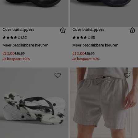
Core badslippers
Core badslippers
(25)
(5)
Meer beschikbare kleuren
Meer beschikbare kleuren
€12,00
€12,00
Prijs verlaagd van
naar
Prijs verlaagd van
naar
€39,99
€39,99
Je bespaart 70%
Je bespaart 70%