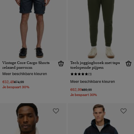
Vintage Core Cargo Shorts
Tech joggingbroek met taps
relaxed pasvorm
toelopende pijpen
Meer beschikbare kleuren
(1)
€52,49
Meer beschikbare kleuren
Prijs verlaagd van
naar
€74,99
Je bespaart 30%
€62,99
Prijs verlaagd van
naar
€89,99
Je bespaart 30%