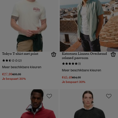
Tokyo T-shirt met print
Katoenen Linnen Overhemd
relaxed pasvorm
(2)
(1)
Meer beschikbare kleuren
Meer beschikbare kleuren
€27,99
Prijs verlaagd van
naar
€39,99
€45,49
Prijs verlaagd van
naar
€64,99
Je bespaart 30%
Je bespaart 30%