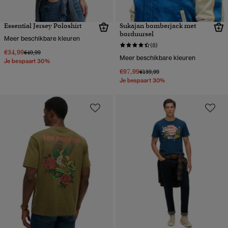
Essential Jersey Poloshirt
Sukajan bomberjack met
borduursel
Meer beschikbare kleuren
(8)
€34,99
Prijs verlaagd van
naar
€49,99
Meer beschikbare kleuren
Je bespaart 30%
€97,99
Prijs verlaagd van
naar
€139,99
Je bespaart 30%