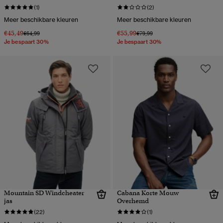
(1)
(2)
Meer beschikbare kleuren
Meer beschikbare kleuren
€45,49
€55,99
Prijs verlaagd van
naar
Prijs verlaagd van
naar
€64,99
€79,99
Je bespaart 30%
Je bespaart 30%
Mountain SD Windcheater
Cabana Korte Mouw
jas
Overhemd
(22)
(1)