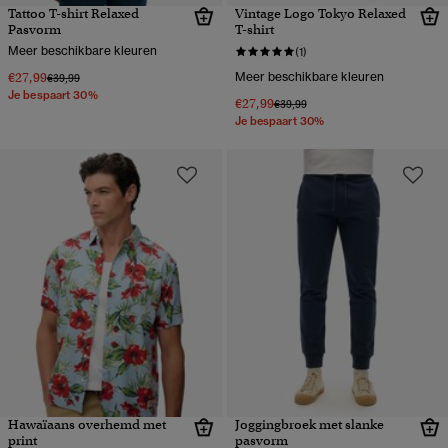
Tattoo T-shirt Relaxed
Vintage Logo Tokyo Relaxed
Pasvorm
T-shirt
Meer beschikbare kleuren
(1)
€27,99
Meer beschikbare kleuren
Prijs verlaagd van
naar
€39,99
Je bespaart 30%
€27,99
Prijs verlaagd van
naar
€39,99
Je bespaart 30%
Hawaïaans overhemd met
Joggingbroek met slanke
print
pasvorm