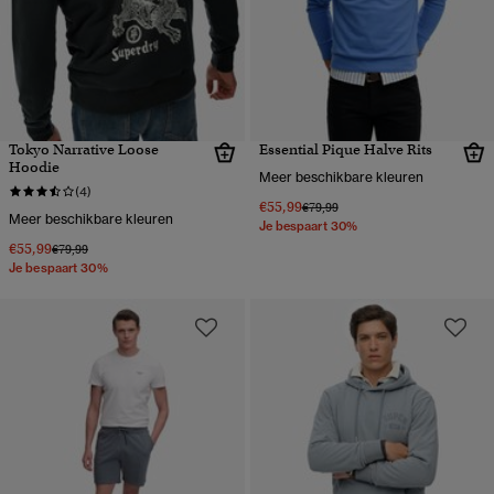
Tokyo Narrative Loose
Essential Pique Halve Rits
Hoodie
Meer beschikbare kleuren
(4)
€55,99
Prijs verlaagd van
naar
€79,99
Meer beschikbare kleuren
Je bespaart 30%
€55,99
Prijs verlaagd van
naar
€79,99
Je bespaart 30%