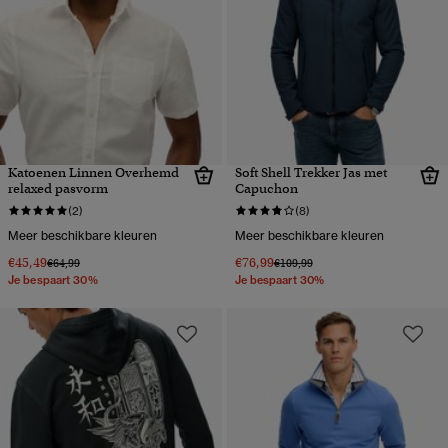
Katoenen Linnen Overhemd
Soft Shell Trekker Jas met
relaxed pasvorm
Capuchon
(2)
(8)
Meer beschikbare kleuren
Meer beschikbare kleuren
€45,49
€76,99
Prijs verlaagd van
naar
Prijs verlaagd van
naar
€64,99
€109,99
Je bespaart 30%
Je bespaart 30%