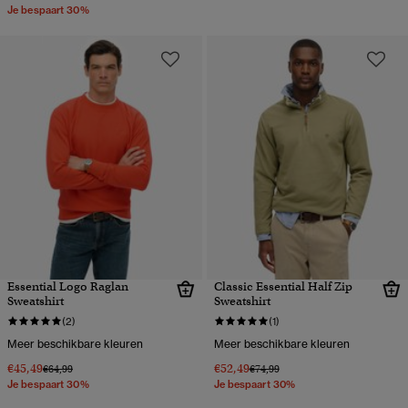
Je bespaart 30%
Essential Logo Raglan
Classic Essential Half Zip
Sweatshirt
Sweatshirt
(2)
(1)
Meer beschikbare kleuren
Meer beschikbare kleuren
€45,49
€52,49
Prijs verlaagd van
naar
Prijs verlaagd van
naar
€64,99
€74,99
Je bespaart 30%
Je bespaart 30%