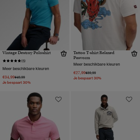
Vintage Destroy Poloshirt
Tattoo T-shirt Relaxed
Pasvorm
(5)
Meer beschikbare kleuren
Meer beschikbare kleuren
€27,99
Prijs verlaagd van
naar
€39,99
€34,99
Prijs verlaagd van
naar
€49,99
Je bespaart 30%
Je bespaart 30%