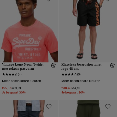
Vintage Logo Neon T-shirt
Klassieke boardshort met
met relaxte pasvorm
logo 48 cm
(4)
(5)
Meer beschikbare kleuren
Meer beschikbare kleuren
€27,99
€38,49
Prijs verlaagd van
naar
Prijs verlaagd van
naar
€39,99
€54,99
Je bespaart 30%
Je bespaart 30%