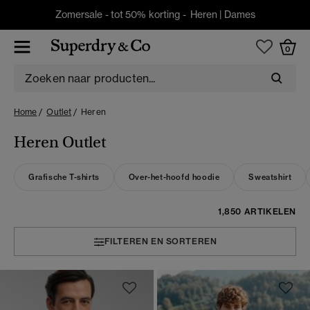
Zomersale - tot 50% korting -
Heren
|
Dames
0
Home
Outlet
Heren
Heren Outlet
Grafische T-shirts
Over-het-hoofd hoodie
Sweatshirt
1,850 ARTIKELEN
FILTEREN EN SORTEREN