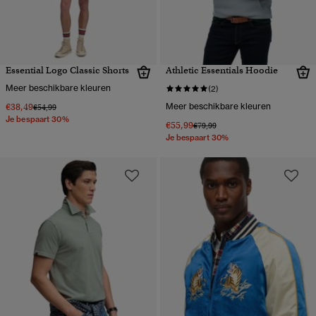
Essential Logo Classic Shorts
Athletic Essentials Hoodie
Meer beschikbare kleuren
(2)
€38,49
Meer beschikbare kleuren
Prijs verlaagd van
naar
€54,99
Je bespaart 30%
€55,99
Prijs verlaagd van
naar
€79,99
Je bespaart 30%