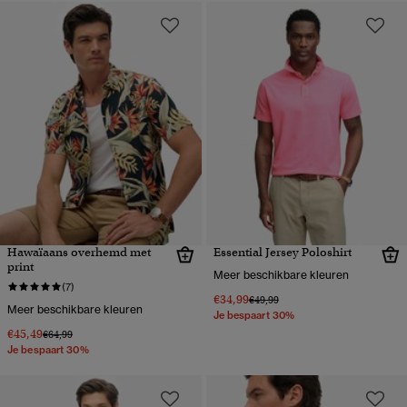
Hawaïaans overhemd met
Essential Jersey Poloshirt
print
Meer beschikbare kleuren
(7)
€34,99
Prijs verlaagd van
naar
€49,99
Meer beschikbare kleuren
Je bespaart 30%
€45,49
Prijs verlaagd van
naar
€64,99
Je bespaart 30%