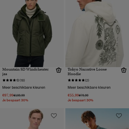
Mountain SD Windcheater
Tokyo Narrative Loose
jas
Hoodie
(18)
(2)
Meer beschikbare kleuren
Meer beschikbare kleuren
€97,99
€55,99
Prijs verlaagd van
naar
Prijs verlaagd van
naar
€139,99
€79,99
Je bespaart 30%
Je bespaart 30%