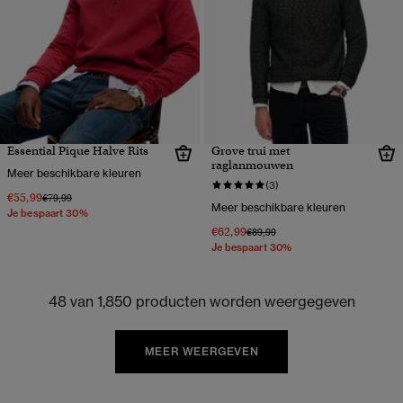
Essential Pique Halve Rits
Grove trui met
raglanmouwen
Meer beschikbare kleuren
(3)
€55,99
Prijs verlaagd van
naar
€79,99
Meer beschikbare kleuren
Je bespaart 30%
€62,99
Prijs verlaagd van
naar
€89,99
Je bespaart 30%
48 van 1,850 producten worden weergegeven
MEER WEERGEVEN