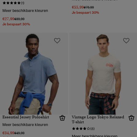
(1)
€55,99
Prijs verlaagd van
naar
€79,99
Meer beschikbare kleuren
Je bespaart 30%
€27,99
Prijs verlaagd van
naar
€39,99
Je bespaart 30%
Essential Jersey Poloshirt
Vintage Logo Tokyo Relaxed
T-shirt
Meer beschikbare kleuren
(8)
€34,99
Prijs verlaagd van
naar
€49,99
Meer beschikbare kleuren