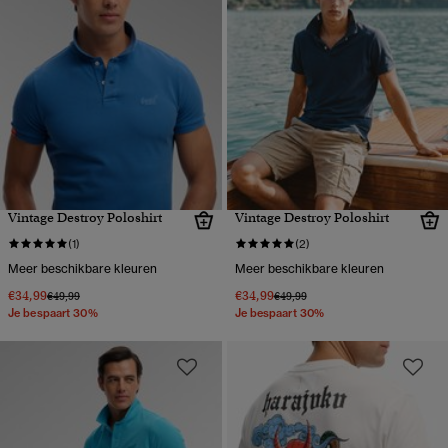
Vintage Destroy Poloshirt
Vintage Destroy Poloshirt
(1)
(2)
Meer beschikbare kleuren
Meer beschikbare kleuren
€34,99
€34,99
Prijs verlaagd van
naar
Prijs verlaagd van
naar
€49,99
€49,99
Je bespaart 30%
Je bespaart 30%