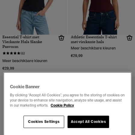
Essential T-shirt met
Athletic Essentials T-shirt
Vierkante Hals Slanke
met vierkante hals
Pasvorm
Meer beschikbare kleuren
(6)
€29,99
Meer beschikbare kleuren
€29,99
Cookie Banner
By clicking “Accept All Cookies”, you agree to the storing of cookies on
your device to enhance site navigation, analyze site usage, and assist
in our marketing efforts.
Cookie Policy
Cookies Settings
Accept All Cookies