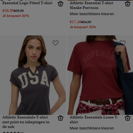
Essential Logo Fitted T-shirt
Athletic Essential T-shirt
Slanke Pasvorm
€20,99
Prijs verlaagd van
naar
€29,99
Meer beschikbare kleuren
Je bespaart 30%
€17,49
Prijs verlaagd van
naar
€24,99
Je bespaart 30%
Athletic Essentials-T-shirt
Athletic Essentials Losse T-
met print en inkepingen in
shirt
de nek
Meer beschikbare kleuren