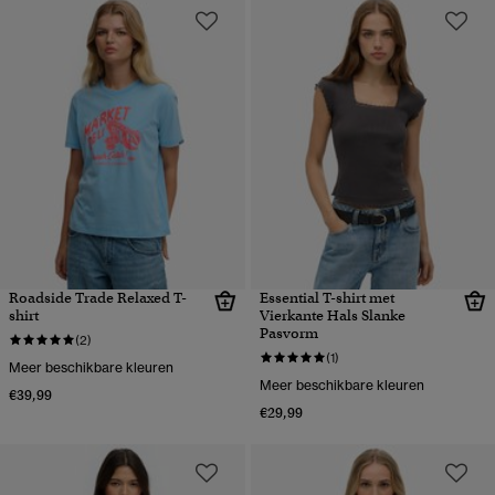
Roadside Trade Relaxed T-
Essential T-shirt met
shirt
Vierkante Hals Slanke
Pasvorm
(2)
(1)
Meer beschikbare kleuren
Meer beschikbare kleuren
€39,99
€29,99