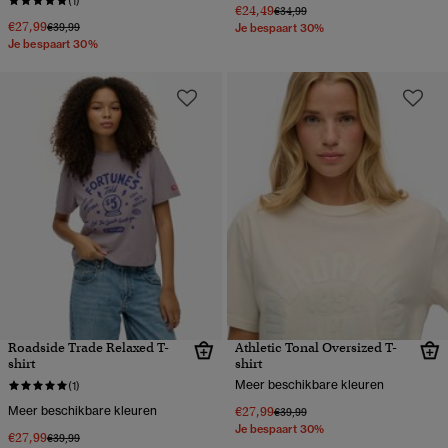
(1)
€24,49
Prijs verlaagd van
naar
€34,99
€27,99
Prijs verlaagd van
naar
€39,99
Je bespaart 30%
Je bespaart 30%
Roadside Trade Relaxed T-
Athletic Tonal Oversized T-
shirt
shirt
Meer beschikbare kleuren
(1)
Meer beschikbare kleuren
€27,99
Prijs verlaagd van
naar
€39,99
Je bespaart 30%
€27,99
Prijs verlaagd van
naar
€39,99