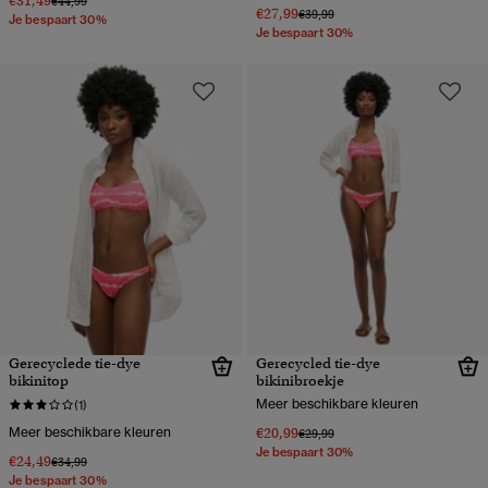
€31,49
€44,99
€27,99
Prijs verlaagd van
naar
€39,99
Je bespaart 30%
Je bespaart 30%
Gerecyclede tie-dye
Gerecycled tie-dye
bikinitop
bikinibroekje
Meer beschikbare kleuren
(1)
Meer beschikbare kleuren
€20,99
Prijs verlaagd van
naar
€29,99
Je bespaart 30%
€24,49
Prijs verlaagd van
naar
€34,99
Je bespaart 30%