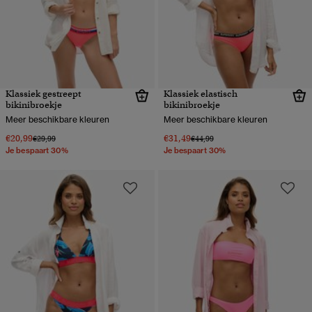
Klassiek gestreept
Klassiek elastisch
bikinibroekje
bikinibroekje
Meer beschikbare kleuren
Meer beschikbare kleuren
€20,99
€31,49
Prijs verlaagd van
naar
Prijs verlaagd van
naar
€29,99
€44,99
Je bespaart 30%
Je bespaart 30%