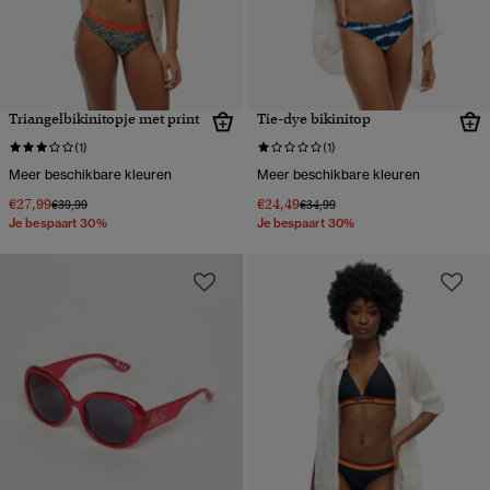
Triangelbikinitopje met print
Tie-dye bikinitop
(1)
(1)
Meer beschikbare kleuren
Meer beschikbare kleuren
€27,99
€24,49
Prijs verlaagd van
naar
Prijs verlaagd van
naar
€39,99
€34,99
Je bespaart 30%
Je bespaart 30%