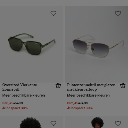
Oversized Vierkante
Pilotenzonnebril met glazen
Zonnebril
met kleurverloop
Meer beschikbare kleuren
Meer beschikbare kleuren
€38,49
€52,49
Prijs verlaagd van
naar
Prijs verlaagd van
naar
€54,99
€74,99
Je bespaart 30%
Je bespaart 30%