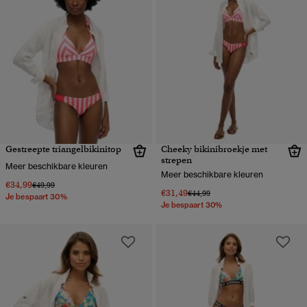
Gestreepte triangelbikinitop
Cheeky bikinibroekje met
strepen
Meer beschikbare kleuren
Meer beschikbare kleuren
€34,99
Prijs verlaagd van
naar
€49,99
€31,49
Prijs verlaagd van
naar
€44,99
Je bespaart 30%
Je bespaart 30%