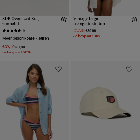
SDR Oversized Bug
Vintage Logo
zonnebril
triangelbikinitop
€27,99
Prijs verlaagd van
naar
(1)
€39,99
Je bespaart 30%
Meer beschikbare kleuren
€32,49
Prijs verlaagd van
naar
€64,99
Je bespaart 50%