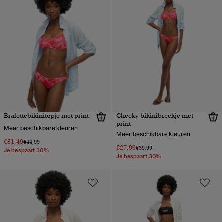
Bralettebikinitopje met print
Cheeky bikinibroekje met
print
Meer beschikbare kleuren
Meer beschikbare kleuren
€31,49
Prijs verlaagd van
naar
€44,99
€27,99
Prijs verlaagd van
naar
€39,99
Je bespaart 30%
Je bespaart 30%