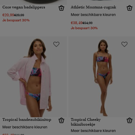
Core vegan badslippers
Athletic Montana-rugzak
€20,99
Meer beschikbare kleuren
Prijs verlaagd van
naar
€29,99
Je bespaart 30%
€38,49
Prijs verlaagd van
naar
€54,99
Je bespaart 30%
Tropical bandeaubikinitop
Tropical Cheeky
bikinibroekje
Meer beschikbare kleuren
Meer beschikbare kleuren
Prijs verlaagd van
naar