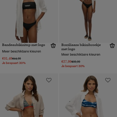
Bandeaubikinitop met logo
Braziliaans bikinibroekje
met logo
Meer beschikbare kleuren
Meer beschikbare kleuren
€31,49
Prijs verlaagd van
naar
€44,99
€27,99
Prijs verlaagd van
naar
€39,99
Je bespaart 30%
Je bespaart 30%