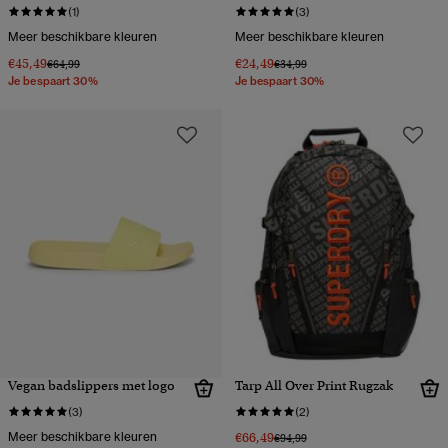
(1)
(3)
Meer beschikbare kleuren
Meer beschikbare kleuren
€45,49
€24,49
Prijs verlaagd van
naar
Prijs verlaagd van
naar
€64,99
€34,99
Je bespaart 30%
Je bespaart 30%
Vegan badslippers met logo
Tarp All Over Print Rugzak
(3)
(2)
Meer beschikbare kleuren
€66,49
Prijs verlaagd van
naar
€94,99