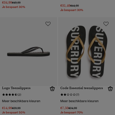
€34,99
Prijs verlaagd van
naar
€49,99
€31,49
Prijs verlaagd van
naar
€44,99
Je bespaart 30%
Je bespaart 30%
Logo Teenslippers
Code Essential teenslippers
(2)
(7)
Meer beschikbare kleuren
Meer beschikbare kleuren
€14,99
€7,50
Prijs verlaagd van
naar
Prijs verlaagd van
naar
€29,99
€24,99
Je bespaart 50%
Je bespaart 70%