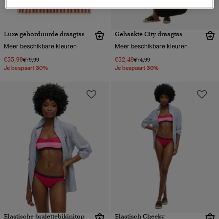
Luxe geborduurde draagtas
Gehaakte City draagtas
Meer beschikbare kleuren
Meer beschikbare kleuren
€55,99
€52,49
Prijs verlaagd van
naar
Prijs verlaagd van
naar
€79,99
€74,99
Je bespaart 30%
Je bespaart 30%
Elastische bralettebikinitop
Elastisch Cheeky