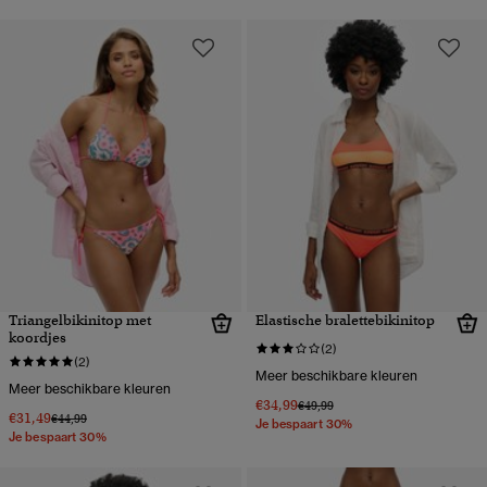
Triangelbikinitop met
Elastische bralettebikinitop
koordjes
(2)
(2)
Meer beschikbare kleuren
Meer beschikbare kleuren
€34,99
Prijs verlaagd van
naar
€49,99
€31,49
Prijs verlaagd van
naar
€44,99
Je bespaart 30%
Je bespaart 30%