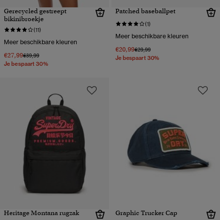
Gerecycled gestreept
Patched baseballpet
bikinibroekje
(1)
(11)
Meer beschikbare kleuren
Meer beschikbare kleuren
€20,99
Prijs verlaagd van
naar
€29,99
€27,99
Prijs verlaagd van
naar
€39,99
Je bespaart 30%
Je bespaart 30%
Heritage Montana rugzak
Graphic Trucker Cap