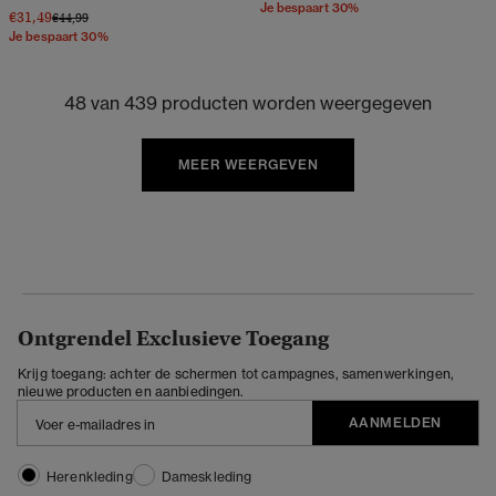
Je bespaart 30%
€31,49
Prijs verlaagd van
naar
€44,99
Je bespaart 30%
48 van 439 producten worden weergegeven
MEER WEERGEVEN
Ontgrendel Exclusieve Toegang
Krijg toegang: achter de schermen tot campagnes, samenwerkingen,
nieuwe producten en aanbiedingen.
AANMELDEN
Herenkleding
Dameskleding