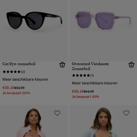
Cat Eye-zonnebril
Oversized Vierkante
Zonnebril
(2)
(1)
Meer beschikbare kleuren
Meer beschikbare kleuren
€38,49
Prijs verlaagd van
naar
€54,99
€38,49
Prijs verlaagd van
naar
€54,99
Je bespaart 30%
Je bespaart 30%