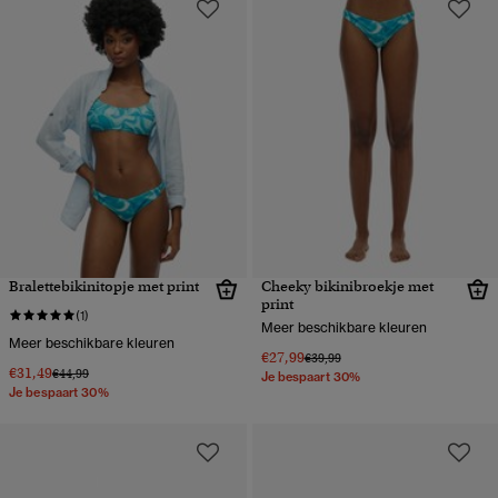
Bralettebikinitopje met print
Cheeky bikinibroekje met
print
(1)
Meer beschikbare kleuren
Meer beschikbare kleuren
€27,99
Prijs verlaagd van
naar
€39,99
€31,49
Prijs verlaagd van
naar
€44,99
Je bespaart 30%
Je bespaart 30%