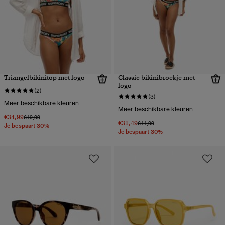
Triangelbikinitop met logo
Classic bikinibroekje met
logo
(2)
(3)
Meer beschikbare kleuren
Meer beschikbare kleuren
€34,99
Prijs verlaagd van
naar
€49,99
€31,49
Prijs verlaagd van
naar
€44,99
Je bespaart 30%
Je bespaart 30%