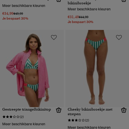
bikinibroekje
Meer beschikbare kleuren
Meer beschikbare kleuren
€34,99
Prijs verlaagd van
naar
€49,99
€31,49
Prijs verlaagd van
naar
€44,99
Je bespaart 30%
Je bespaart 30%
Gestreepte triangelbikinitop
Cheeky bikinibroekje met
strepen
(2)
(2)
Meer beschikbare kleuren
Meer beschikbare kleuren