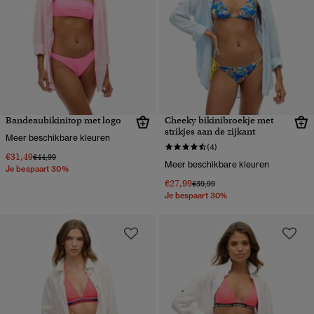
Bandeaubikinitop met logo
Cheeky bikinibroekje met
strikjes aan de zijkant
Meer beschikbare kleuren
(4)
€31,49
Prijs verlaagd van
naar
€44,99
Meer beschikbare kleuren
Je bespaart 30%
€27,99
Prijs verlaagd van
naar
€39,99
Je bespaart 30%