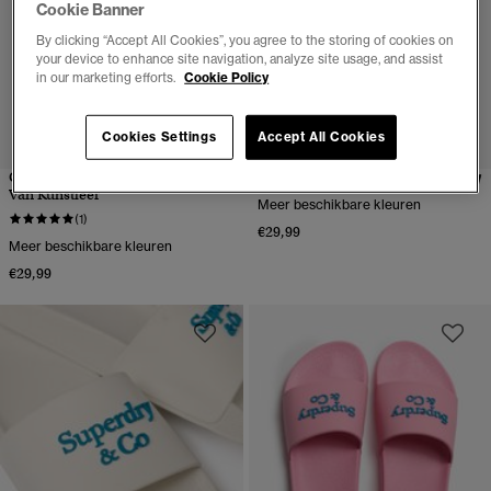
Cookie Banner
By clicking “Accept All Cookies”, you agree to the storing of cookies on
your device to enhance site navigation, analyze site usage, and assist
in our marketing efforts.
Cookie Policy
Cookies Settings
Accept All Cookies
Gevlochten Teenslippers
Superdry & Co Pool Sliders
Van Kunstleer
Meer beschikbare kleuren
(1)
€29,99
Meer beschikbare kleuren
€29,99