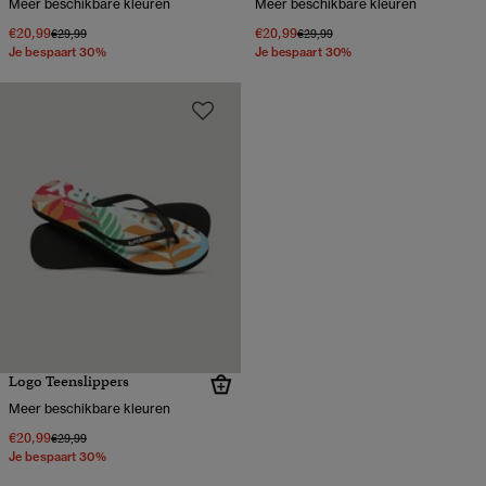
Meer beschikbare kleuren
Meer beschikbare kleuren
€20,99
€20,99
Prijs verlaagd van
naar
Prijs verlaagd van
naar
€29,99
€29,99
Je bespaart 30%
Je bespaart 30%
Logo Teenslippers
Meer beschikbare kleuren
€20,99
Prijs verlaagd van
naar
€29,99
Je bespaart 30%