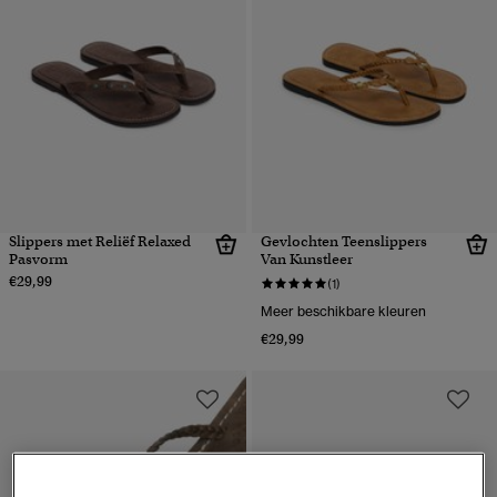
Slippers met Reliëf Relaxed
Gevlochten Teenslippers
Pasvorm
Van Kunstleer
€29,99
(1)
Meer beschikbare kleuren
€29,99