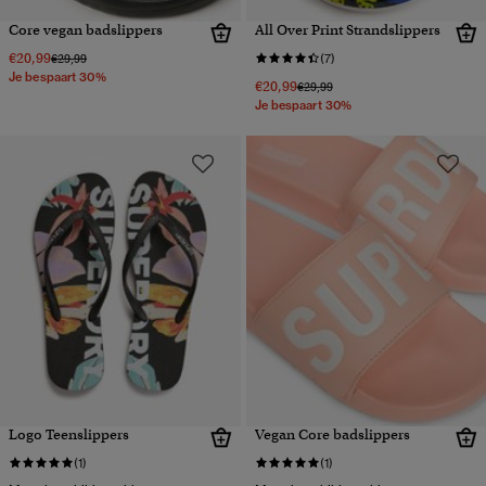
Core vegan badslippers
All Over Print Strandslippers
€20,99
Prijs verlaagd van
naar
€29,99
(7)
Je bespaart 30%
€20,99
Prijs verlaagd van
naar
€29,99
Je bespaart 30%
Logo Teenslippers
Vegan Core badslippers
(1)
(1)