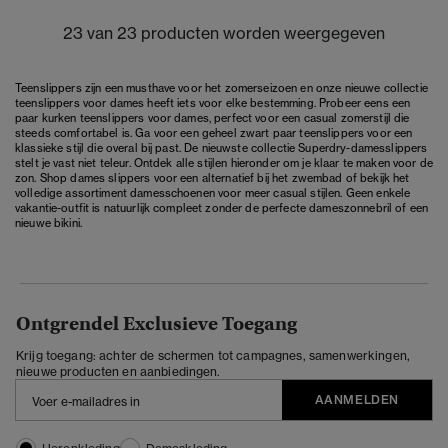
23 van 23 producten worden weergegeven
Teenslippers zijn een musthave voor het zomerseizoen en onze nieuwe collectie
teenslippers voor dames heeft iets voor elke bestemming. Probeer eens een
paar kurken teenslippers voor dames, perfect voor een casual zomerstijl die
steeds comfortabel is. Ga voor een geheel zwart paar teenslippers voor een
klassieke stijl die overal bij past. De nieuwste collectie Superdry-damesslippers
stelt je vast niet teleur. Ontdek alle stijlen hieronder om je klaar te maken voor de
zon. Shop
dames slippers
voor een alternatief bij het zwembad of bekijk het
volledige assortiment
damesschoenen
voor meer casual stijlen. Geen enkele
vakantie-outfit is natuurlijk compleet zonder de perfecte dameszonnebril of een
nieuwe bikini.
Ontgrendel Exclusieve Toegang
Krijg toegang: achter de schermen tot campagnes, samenwerkingen,
nieuwe producten en aanbiedingen.
AANMELDEN