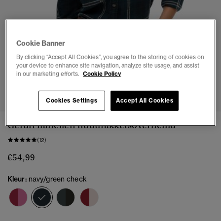
Cookie Banner
By clicking “Accept All Cookies”, you agree to the storing of cookies on
your device to enhance site navigation, analyze site usage, and assist
in our marketing efforts.
Cookie Policy
1
2
3
4
5
6
7
8
Cookies Settings
Accept All Cookies
Geruit flanellen houthakkersoverhemd
(12)
€54,99
Kleur:
navy/green check
geselecteerd