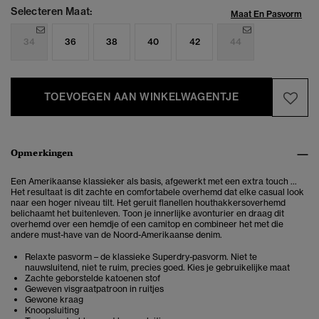
Selecteren Maat:
Maat En Pasvorm
34
36
38
40
42
44
TOEVOEGEN AAN WINKELWAGENTJE
Opmerkingen
Een Amerikaanse klassieker als basis, afgewerkt met een extra touch ...
Het resultaat is dit zachte en comfortabele overhemd dat elke casual look
naar een hoger niveau tilt. Het geruit flanellen houthakkersoverhemd
belichaamt het buitenleven. Toon je innerlijke avonturier en draag dit
overhemd over een hemdje of een camitop en combineer het met die
andere must-have van de Noord-Amerikaanse denim.
Relaxte pasvorm – de klassieke Superdry-pasvorm. Niet te
nauwsluitend, niet te ruim, precies goed. Kies je gebruikelijke maat
Zachte geborstelde katoenen stof
Geweven visgraatpatroon in ruitjes
Gewone kraag
Knoopsluiting