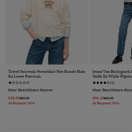
Travel Souvenir Sweatshirt Met Ronde Hals
Jeans Van Biologisch
En Losse Pasvorm
Taille En Wijde Pijpen
(1)
(3)
Meer Beschikbare Kleuren
Meer Beschikbare Kleu
€48,99
€66,49
Prijs Verlaagd Van
Naar
Prijs Verlaagd Van
Naar
€69,99
€94,99
Je Bespaart 30%
Je Bespaart 30%