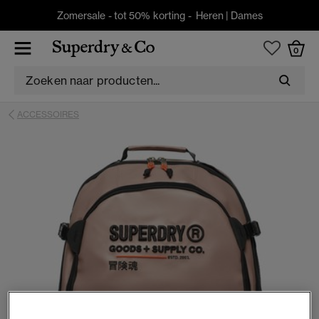
Zomersale - tot 50% korting -
Heren
|
Dames
0
ACCESSOIRES