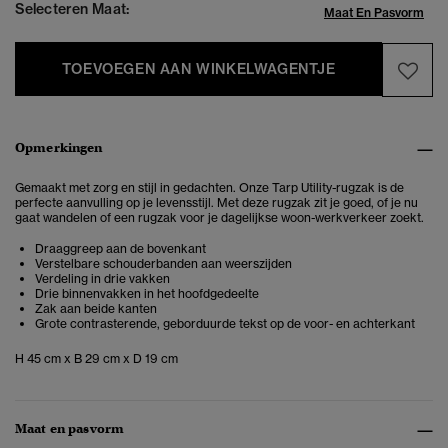
Selecteren Maat:
Maat En Pasvorm
TOEVOEGEN AAN WINKELWAGENTJE
Opmerkingen
Gemaakt met zorg en stijl in gedachten. Onze Tarp Utility-rugzak is de
perfecte aanvulling op je levensstijl. Met deze rugzak zit je goed, of je nu
gaat wandelen of een rugzak voor je dagelijkse woon-werkverkeer zoekt.
Draaggreep aan de bovenkant
Verstelbare schouderbanden aan weerszijden
Verdeling in drie vakken
Drie binnenvakken in het hoofdgedeelte
Zak aan beide kanten
Grote contrasterende, geborduurde tekst op de voor- en achterkant
H 45 cm x B 29 cm x D 19 cm
Maat en pasvorm