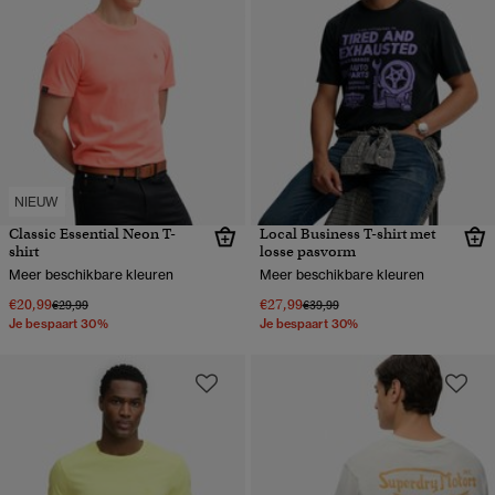
NIEUW
Classic Essential Neon T-
Local Business T-shirt met
shirt
losse pasvorm
Meer beschikbare kleuren
Meer beschikbare kleuren
€20,99
€27,99
Prijs verlaagd van
naar
Prijs verlaagd van
naar
€29,99
€39,99
Je bespaart 30%
Je bespaart 30%