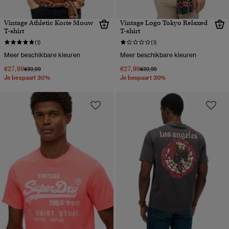
Vintage Athletic Korte Mouw
Vintage Logo Tokyo Relaxed
T-shirt
T-shirt
(1)
(1)
Meer beschikbare kleuren
Meer beschikbare kleuren
€27,99
€27,99
Prijs verlaagd van
naar
Prijs verlaagd van
naar
€39,99
€39,99
Je bespaart 30%
Je bespaart 30%