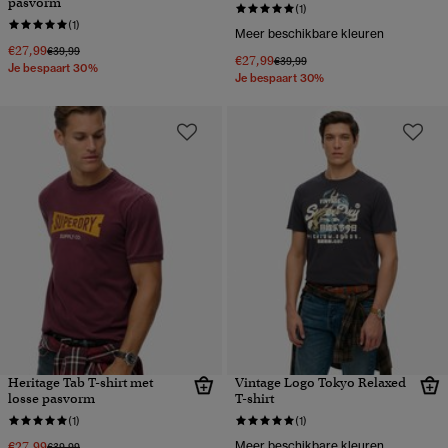
pasvorm
(1)
(1)
Meer beschikbare kleuren
€27,99
Prijs verlaagd van
naar
€39,99
€27,99
Prijs verlaagd van
naar
€39,99
Je bespaart 30%
Je bespaart 30%
Heritage Tab T-shirt met
Vintage Logo Tokyo Relaxed
losse pasvorm
T-shirt
(1)
(1)
€27,99
Meer beschikbare kleuren
Prijs verlaagd van
naar
€39,99