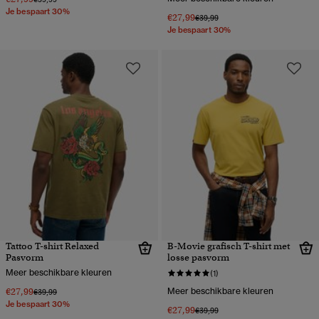
Je bespaart 30%
€27,99
Prijs verlaagd van
naar
€39,99
Je bespaart 30%
Tattoo T-shirt Relaxed
B-Movie grafisch T-shirt met
Pasvorm
losse pasvorm
Meer beschikbare kleuren
(1)
€27,99
Meer beschikbare kleuren
Prijs verlaagd van
naar
€39,99
Je bespaart 30%
€27,99
Prijs verlaagd van
naar
€39,99