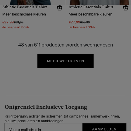
Athletic Essentials T-shirt
Athletic Essentials T-shirt
Meer beschikbare kleuren
Meer beschikbare kleuren
€27,99
€27,99
Prijs verlaagd van
naar
Prijs verlaagd van
naar
€39,99
€39,99
Je bespaart 30%
Je bespaart 30%
48 van 611 producten worden weergegeven
MEER WEERGEVEN
Ontgrendel Exclusieve Toegang
Krijg toegang: achter de schermen tot campagnes, samenwerkingen,
nieuwe producten en aanbiedingen.
AANMELDEN