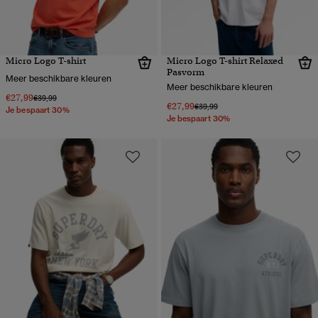
Micro Logo T-shirt
Micro Logo T-shirt Relaxed
Pasvorm
Meer beschikbare kleuren
Meer beschikbare kleuren
€27,99
Prijs verlaagd van
naar
€39,99
€27,99
Prijs verlaagd van
naar
€39,99
Je bespaart 30%
Je bespaart 30%