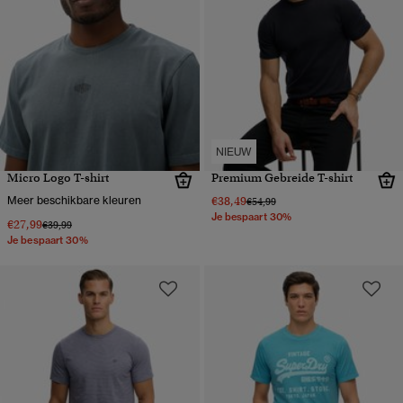
NIEUW
Micro Logo T-shirt
Premium Gebreide T-shirt
Meer beschikbare kleuren
€38,49
Prijs verlaagd van
naar
€54,99
Je bespaart 30%
€27,99
Prijs verlaagd van
naar
€39,99
Je bespaart 30%