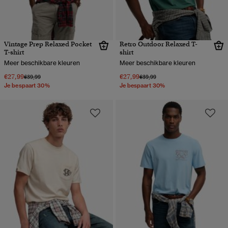
Vintage Prep Relaxed Pocket
Retro Outdoor Relaxed T-
T-shirt
shirt
Meer beschikbare kleuren
Meer beschikbare kleuren
€27,99
€27,99
Prijs verlaagd van
naar
Prijs verlaagd van
naar
€39,99
€39,99
Je bespaart 30%
Je bespaart 30%