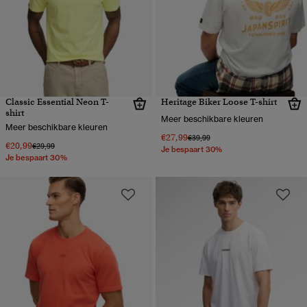
Classic Essential Neon T-
Heritage Biker Loose T-shirt
shirt
Meer beschikbare kleuren
Meer beschikbare kleuren
€27,99
Prijs verlaagd van
naar
€39,99
€20,99
Prijs verlaagd van
naar
€29,99
Je bespaart 30%
Je bespaart 30%