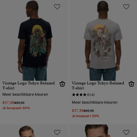
Vintage Logo Tokyo Relaxed
Vintage Logo Tokyo Relaxed
T-shirt
T-shirt
Meer beschikbare kleuren
(4)
€27,99
Meer beschikbare kleuren
Prijs verlaagd van
naar
€39,99
Je bespaart 30%
€27,99
Prijs verlaagd van
naar
€39,99
Je bespaart 30%