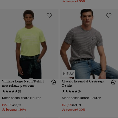
Je bespaart 30%
NIEUW
Vintage Logo Neon T-shirt
Classic Essential Gestreept
met relaxte pasvorm
T-shirt
(1)
(1)
Meer beschikbare kleuren
Meer beschikbare kleuren
€27,99
€20,99
Prijs verlaagd van
naar
Prijs verlaagd van
naar
€39,99
€29,99
Je bespaart 30%
Je bespaart 30%