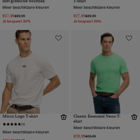
met grafische borstzak
T-shirt
Meer beschikbare kleuren
Meer beschikbare kleuren
€27,99
€27,99
Prijs verlaagd van
naar
Prijs verlaagd van
naar
€39,99
€39,99
Je bespaart 30%
Je bespaart 30%
Micro Logo T-shirt
Classic Essential Neon T-
shirt
(1)
Meer beschikbare kleuren
Meer beschikbare kleuren
€20,99
Prijs verlaagd van
naar
€29,99