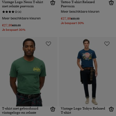
Vintage Logo Neon T-shirt
Tattoo T-shirt Relaxed
met relaxte pasvorm
Pasvorm
Meer beschikbare kleuren
(4)
Meer beschikbare kleuren
€27,99
Prijs verlaagd van
naar
€39,99
Je bespaart 30%
€27,99
Prijs verlaagd van
naar
€39,99
Je bespaart 30%
T-shirt met geborduurd
Vintage Logo Tokyo Relaxed
vintagelogo en relaxte
T-shirt