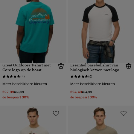
Great Outdoors T-shirt met
Essential baseballshirt van
Core logo op de borst
biologisch katoen met logo
(4)
(5)
Meer beschikbare kleuren
Meer beschikbare kleuren
€27,99
€24,49
Prijs verlaagd van
naar
Prijs verlaagd van
naar
€39,99
€34,99
Je bespaart 30%
Je bespaart 30%