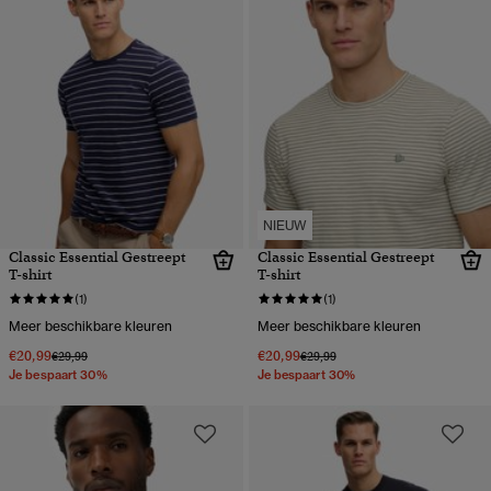
NIEUW
Classic Essential Gestreept
Classic Essential Gestreept
T-shirt
T-shirt
(1)
(1)
Meer beschikbare kleuren
Meer beschikbare kleuren
€20,99
€20,99
Prijs verlaagd van
naar
Prijs verlaagd van
naar
€29,99
€29,99
Je bespaart 30%
Je bespaart 30%