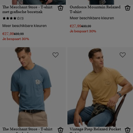
The Merchant Store - T-shirt
Outdoors Mountain Relaxed
met grafische borstzak
T-shirt
Meer beschikbare kleuren
(1)
Meer beschikbare kleuren
€27,99
Prijs verlaagd van
naar
€39,99
Je bespaart 30%
€27,99
Prijs verlaagd van
naar
€39,99
Je bespaart 30%
The Merchant Store - T-shirt
Vintage Prep Relaxed Pocket