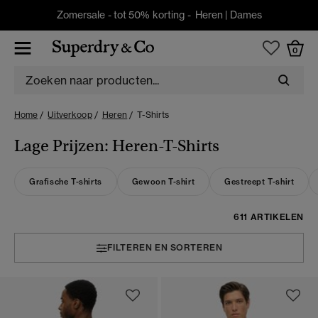
Zomersale - tot 50% korting -
Heren
|
Dames
0
Home
Uitverkoop
Heren
T-Shirts
Lage Prijzen: Heren-T-Shirts
Grafische T-shirts
Gewoon T-shirt
Gestreept T-shirt
611 ARTIKELEN
FILTEREN EN SORTEREN