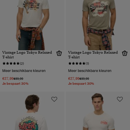
Vintage Logo Tokyo Relaxed
Vintage Logo Tokyo Relaxed
T-shirt
T-shirt
(2)
(1)
Meer beschikbare kleuren
Meer beschikbare kleuren
€27,99
€27,99
Prijs verlaagd van
naar
Prijs verlaagd van
naar
€39,99
€39,99
Je bespaart 30%
Je bespaart 30%