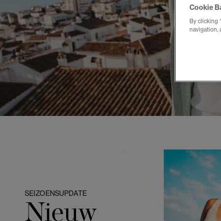
Cookie B
By clicking 
navigation, 
SEIZOENSUPDATE
Nieuw