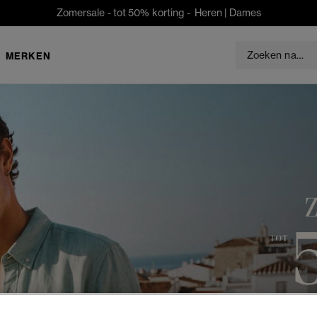
Zomersale - tot 50% korting -
Heren
|
Dames
MERKEN
HE