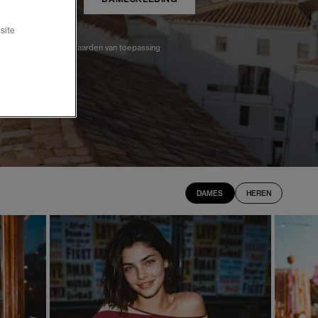
site
*Selecte items, voorwaarden van toepassing
DAMES
HEREN