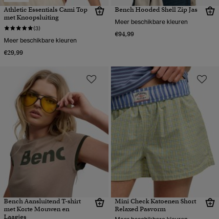
Athletic Essentials Cami Top
Bench Hooded Shell Zip Jas
met Knoopsluiting
Meer beschikbare kleuren
(3)
€94,99
Meer beschikbare kleuren
€29,99
Bench Aansluitend T-shirt
Mini Check Katoenen Short
met Korte Mouwen en
Relaxed Pasvorm
Laagjes