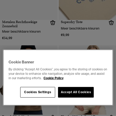
Metalen Rechthoekige
Superdry Tote
Zonnebril
Meer beschikbare kleuren
Meer beschikbare kleuren
€9,99
€54,99
Cookie Banner
By clicking “Accept All Cookies”, you agree to the storing of cookies on
your device to enhance site navigation, analyze site usage, and assist
in our marketing efforts.
Cookie Policy
Cookies Settings
Accept All Cookies