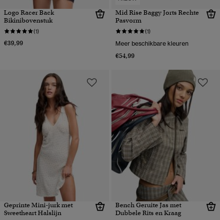
Logo Racer Back
Mid Rise Baggy Jorts Rechte
Bikinibovenstuk
Pasvorm
(1)
(1)
€39,99
Meer beschikbare kleuren
€54,99
Geprinte Mini-jurk met
Bench Geruite Jas met
Sweetheart Halslijn
Dubbele Rits en Kraag