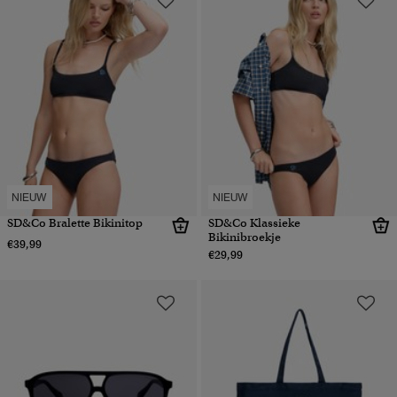
NIEUW
NIEUW
SD&Co Bralette Bikinitop
SD&Co Klassieke
Bikinibroekje
€39,99
€29,99