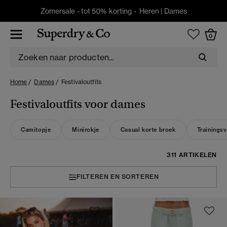
Zomersale - tot 50% korting -
Heren
|
Dames
0
Home
Dames
Festivaloutfits
Festivaloutfits voor dames
Camitopje
Minirokje
Casual korte broek
Trainingsv
311 ARTIKELEN
FILTEREN EN SORTEREN