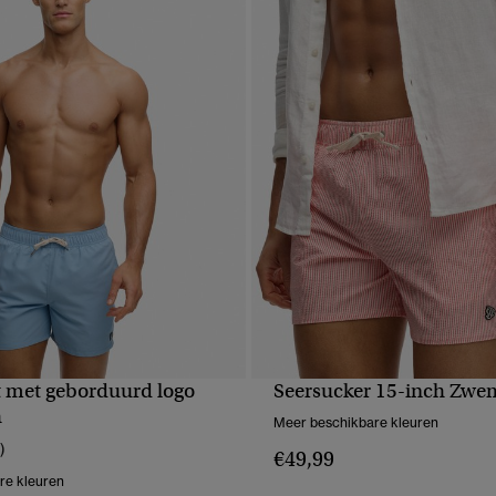
 met geborduurd logo
Seersucker 15-inch Zwe
NELLE WEERGAVE
SNELLE WEERGA
h
Meer beschikbare kleuren
)
€49,99
re kleuren