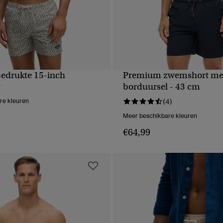
edrukte 15-inch
Premium zwemshort me
NELLE WEERGAVE
SNELLE WEERGA
t
borduursel - 43 cm
re kleuren
(4)
Meer beschikbare kleuren
€64,99