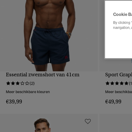
Cookie B
By clicking 
navigation, 
Essential zwemshort van 41cm
Sport Grap
SNELLE WEERGAVE
S
(2)
(1
Meer beschikbare kleuren
Meer beschikba
€39,99
€49,99