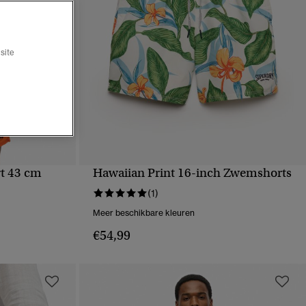
site
t 43 cm
Hawaiian Print 16-inch Zwemshorts
VE
SNELLE WEERGAVE
(1)
Meer beschikbare kleuren
€54,99