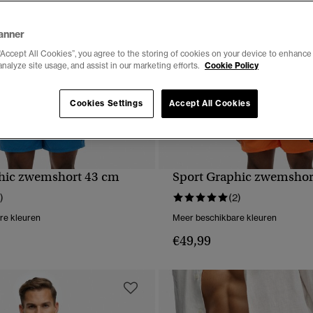
anner
“Accept All Cookies”, you agree to the storing of cookies on your device to enhance 
analyze site usage, and assist in our marketing efforts.
Cookie Policy
Cookies Settings
Accept All Cookies
hic zwemshort 43 cm
Sport Graphic zwemshor
NELLE WEERGAVE
SNELLE WEERGA
)
(2)
re kleuren
Meer beschikbare kleuren
€49,99