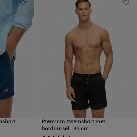
mshort
Premium zwemshort met
VE
SNELLE WEERGAVE
borduursel - 43 cm