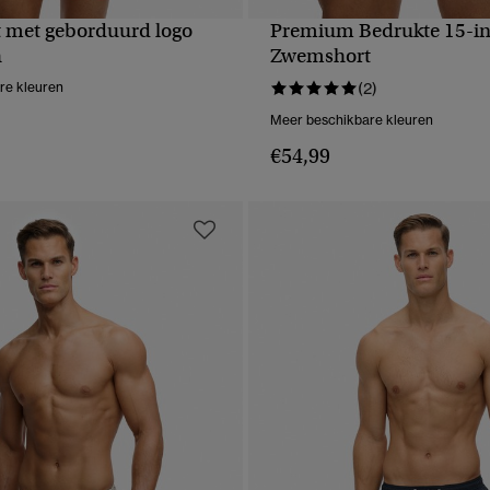
 met geborduurd logo
Premium Bedrukte 15-i
NELLE WEERGAVE
SNELLE WEERGA
h
Zwemshort
re kleuren
(2)
Meer beschikbare kleuren
€54,99