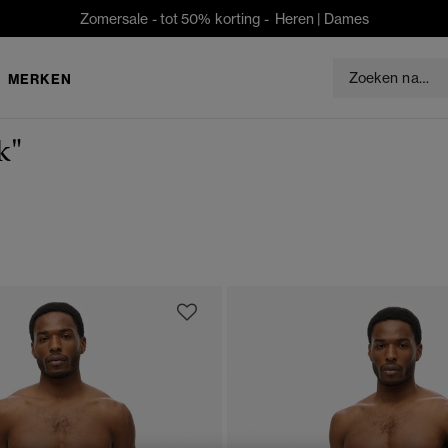
Zomersale - tot 50% korting -
Heren
|
Dames
MERKEN
k"