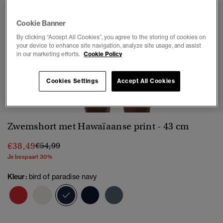
Cookie Banner
By clicking “Accept All Cookies”, you agree to the storing of cookies on
your device to enhance site navigation, analyze site usage, and assist
in our marketing efforts.
Cookie Policy
Cookies Settings
Accept All Cookies
1
2
3
4
5
6
7
8
Zwemshort met Hawaïaanse print - 43 cm
Prijs verlaagd van
naar
€38,49
€54,99
Je bespaart 30%
Kleur:
bird of paradise navy
geselecteerd