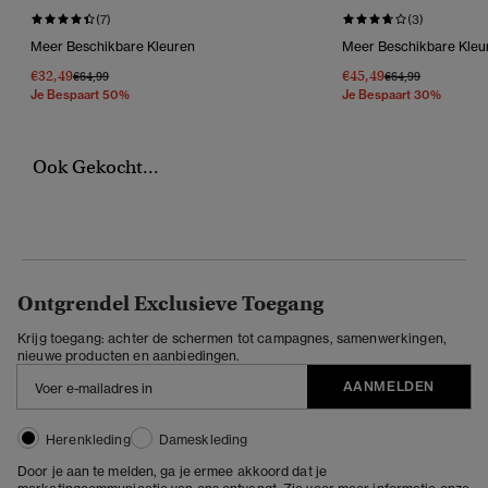
(7)
(3)
Meer Beschikbare Kleuren
Meer Beschikbare Kleu
€32,49
€45,49
Prijs Verlaagd Van
Naar
Prijs Verlaagd Van
Naar
€64,99
€64,99
Je Bespaart 50%
Je Bespaart 30%
Ook Gekocht...
Ontgrendel Exclusieve Toegang
Krijg toegang: achter de schermen tot campagnes, samenwerkingen,
nieuwe producten en aanbiedingen.
AANMELDEN
Herenkleding
Dameskleding
Door je aan te melden, ga je ermee akkoord dat je