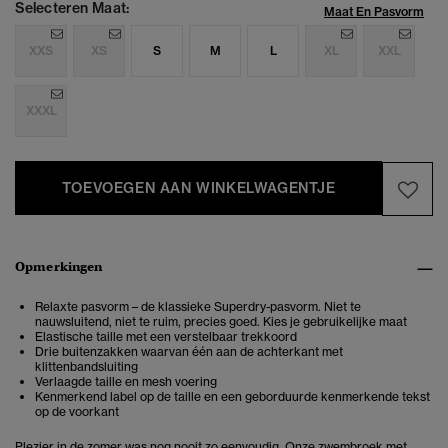
Selecteren Maat:
Maat En Pasvorm
XXS
XS
S
M
L
XL
XXL
XXXL
TOEVOEGEN AAN WINKELWAGENTJE
Opmerkingen
Relaxte pasvorm – de klassieke Superdry-pasvorm. Niet te
nauwsluitend, niet te ruim, precies goed. Kies je gebruikelijke maat
Elastische taille met een verstelbaar trekkoord
Drie buitenzakken waarvan één aan de achterkant met
klittenbandsluiting
Verlaagde taille en mesh voering
Kenmerkend label op de taille en een geborduurde kenmerkende tekst
op de voorkant
Plezier in de zomer was nog nooit zo eenvoudig. Onze zwembroek met