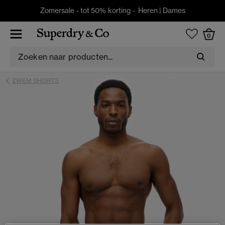
Zomersale - tot 50% korting -
Heren
|
Dames
0
ZWEM SHORTS