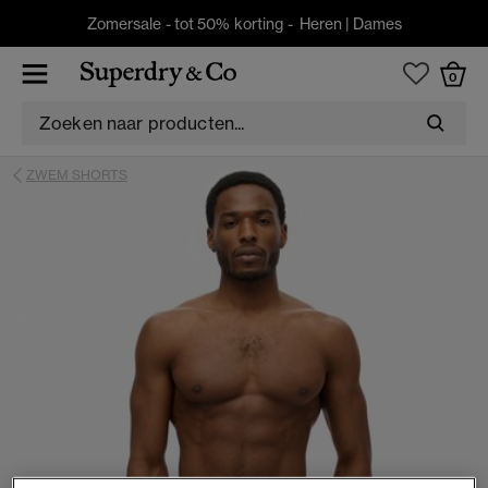
Zomersale - tot 50% korting -
Heren
|
Dames
0
ZWEM SHORTS