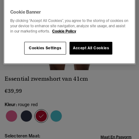
Cookie Banner
By clicking “Accept All Cookies”, you agree to the storing of cookies on
your device to enhance site navigation, analyze site usage, and assist
in our marketing efforts.
Cookie Policy
Cookies Settings
Accept All Cookies
1
2
3
4
5
6
7
8
9
10
Essential zwemshort van 41cm
€39,99
Kleur:
rouge red
geselecteerd
Selecteren Maat:
Maat En Pasvorm