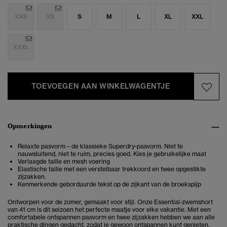
XXS
XS
S
M
L
XL
XXL
XXXL
TOEVOEGEN AAN WINKELWAGENTJE
Opmerkingen
Relaxte pasvorm – de klassieke Superdry-pasvorm. Niet te
nauwsluitend, niet te ruim, precies goed. Kies je gebruikelijke maat
Verlaagde taille en mesh voering
Elastische taille met een verstelbaar trekkoord en twee opgestikte
zijzakken.
Kenmerkende geborduurde tekst op de zijkant van de broekspijp
Ontworpen voor de zomer, gemaakt voor stijl. Onze Essential-zwemshort
van 41 cm is dit seizoen het perfecte maatje voor elke vakantie. Met een
comfortabele ontspannen pasvorm en twee zijzakken hebben we aan alle
praktische dingen gedacht, zodat je gewoon ontspannen kunt genieten.