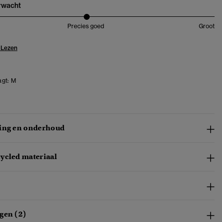
erwacht
Precies goed
Groot
 Lezen
gt:
M
ing en onderhoud
ycled materiaal
gen (2)