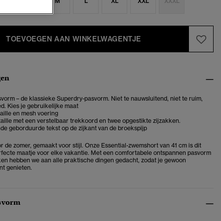
S
S
M
L
XL
XXL
XXXL
TOEVOEGEN AAN WINKELWAGENTJE
gen
vorm – de klassieke Superdry-pasvorm. Niet te nauwsluitend, niet te ruim,
d. Kies je gebruikelijke maat
aille en mesh voering
taille met een verstelbaar trekkoord en twee opgestikte zijzakken.
e geborduurde tekst op de zijkant van de broekspijp
 de zomer, gemaakt voor stijl. Onze Essential-zwemshort van 41 cm is dit
rfecte maatje voor elke vakantie. Met een comfortabele ontspannen pasvorm
ken hebben we aan alle praktische dingen gedacht, zodat je gewoon
t genieten.
svorm