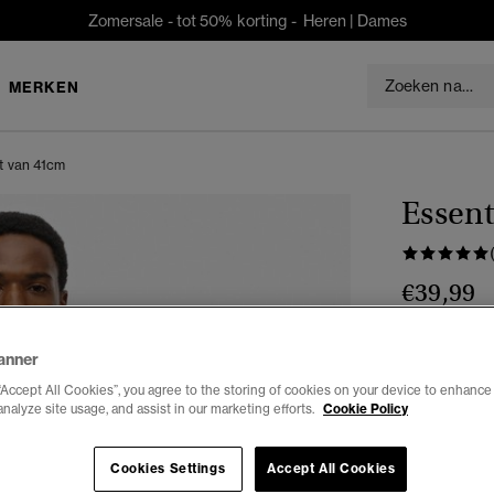
Zomersale - tot 50% korting -
Heren
|
Dames
MERKEN
t van 41cm
Essen
€39,99
Kleur:
aquam
anner
“Accept All Cookies”, you agree to the storing of cookies on your device to enhance 
analyze site usage, and assist in our marketing efforts.
Cookie Policy
Selecteren 
Cookies Settings
Accept All Cookies