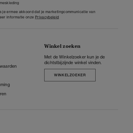
meskleding
ga je ermee akkoord dat je marketingcommunicatie van
meer informatie onze
Privacybeleid
Winkel zoeken
Met de Winkelzoeker kun je de
dichtstbijzijnde winkel vinden.
rwaarden
WINKELZOEKER
mming
ren