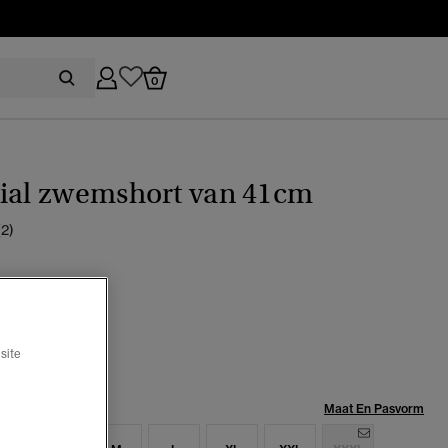
0
tial zwemshort van 41cm
(2)
arine blue
geselecteerd
site
Maat:
Maat En Pasvorm