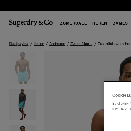
ZOMERSALE
HEREN
DAMES
Startpagina
Heren
Badmode
Zwem Shorts
Essential zwemshor
Cookie B
By clicking 
navigation, 