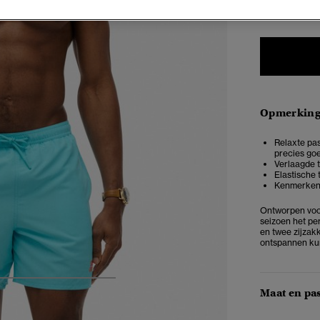
XXS
X
Opmerkin
Relaxte pas
precies goe
Verlaagde t
Elastische 
Kenmerkend
Ontworpen voor
seizoen het pe
en twee zijzak
ontspannen kun
5
6
7
8
Maat en pa