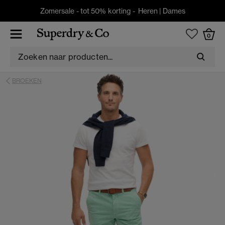
Zomersale - tot 50% korting -
Heren
|
Dames
0
BROEKEN