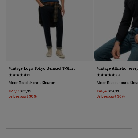
Vintage Logo Tokyo Relaxed T-Shirt
Vintage Athletic Jers
(1)
(3)
Meer Beschikbare Kleuren
Meer Beschikbare Kleu
€27,99
€45,49
Prijs Verlaagd Van
Naar
Prijs Verlaagd Van
Naar
€39,99
€64,99
Je Bespaart 30%
Je Bespaart 30%