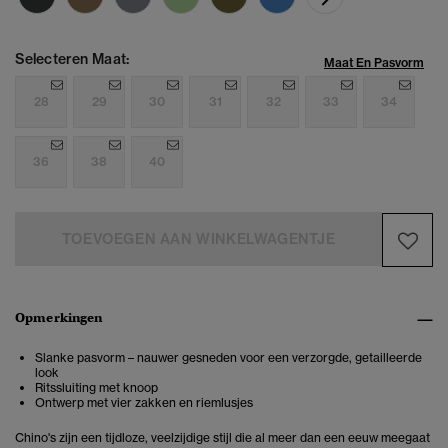
Selecteren Maat:
Maat En Pasvorm
28
29
30
31
32
33
34
36
38
40
TOEVOEGEN AAN WINKELWAGENTJE
Opmerkingen
Slanke pasvorm – nauwer gesneden voor een verzorgde, getailleerde
look
Ritssluiting met knoop
Ontwerp met vier zakken en riemlusjes
Chino's zijn een tijdloze, veelzijdige stijl die al meer dan een eeuw meegaat