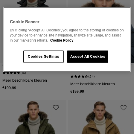
Cookie Banner
By clicking “Accept All Cookies”, you agree to the storing of cookies on
your device to enhance site navigation, analyze site usage, and assist
in our marketing efforts.
Cookie Policy
Cookies Settings
Accept All Cookies
City Gewatteerde Parka Jas
Everest Parka Jas Met
Imitatiebont
(14)
(24)
Meer beschikbare kleuren
Meer beschikbare kleuren
€199,99
€199,99