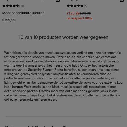
(11)
(5)
Meer beschikbare kleuren
€125,99
Prijs verlaagd van
naar
€179,99
Je bespaart 30%
€199,99
10 van 10 producten worden weergegeven
We hebben alle details van onze luxueuze jassen verfijnd om onze herenparka's
tot een garderobe-icoon te maken. Deze parka's zijn voorzien van eersteklas
isolatie en een rand van imitatiebont voor een klassieke en casual stijl die extra
warmte geeft wanneer je dat het meest nodig hebt. Ontdek het historische
ontwerp van de Superdry Everest Parka-herenjas, nu een duurzame keuze met
vulling van gerecycled polyester om plastic afval te verminderen. Vind de
perfecte seizoensupdate voor je jas met onze collectie parka-modellen, van
lichtgewicht en militair geïnspireerde tot gewatteerde jacks voor de extreme kou
in de bergen. Welk model je ook kiest, maak je casual stijl moeiteloos af met
deze iconische parka's. Ontdek meer van onze met dons gevulde jacks in ons
collectie
heren donsjacks
, of bekijk andere seizoensmodellen in onze volledige
collectie
herenjacks en herenjassen
.