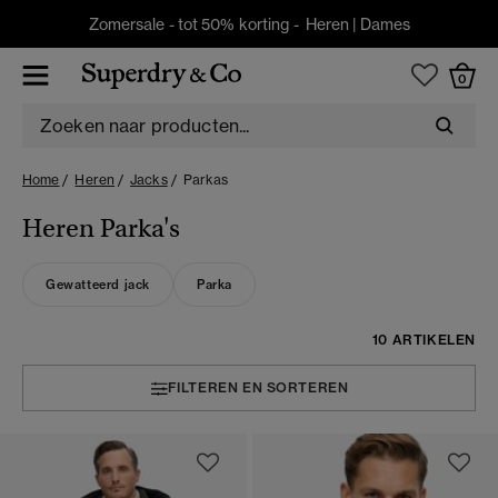
Zomersale - tot 50% korting -
Heren
|
Dames
0
Home
Heren
Jacks
Parkas
Heren Parka's
Gewatteerd jack
Parka
10 ARTIKELEN
FILTEREN EN SORTEREN