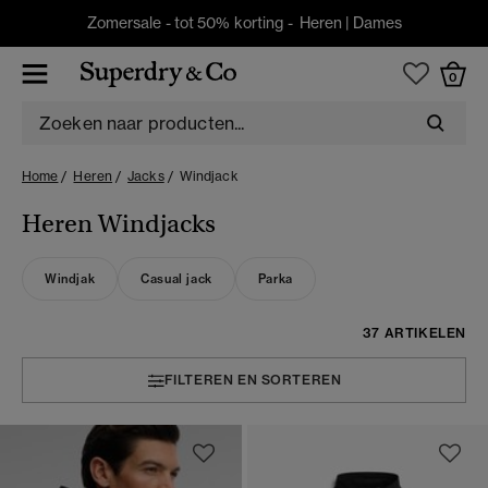
Zomersale - tot 50% korting -
Heren
|
Dames
0
Home
Heren
Jacks
Windjack
Heren Windjacks
Windjak
Casual jack
Parka
37 ARTIKELEN
FILTEREN EN SORTEREN