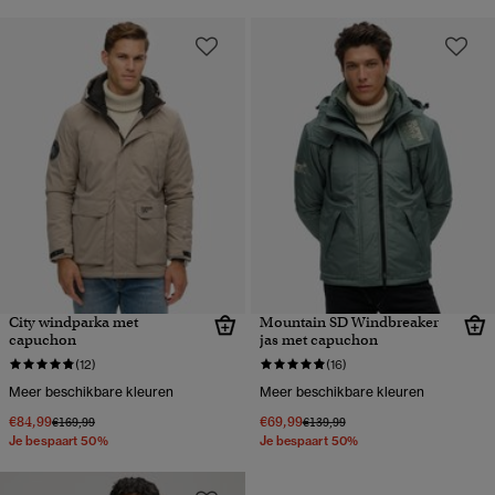
City windparka met
Mountain SD Windbreaker
capuchon
jas met capuchon
(12)
(16)
Meer beschikbare kleuren
Meer beschikbare kleuren
€84,99
€69,99
Prijs verlaagd van
naar
Prijs verlaagd van
naar
€169,99
€139,99
Je bespaart 50%
Je bespaart 50%