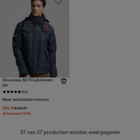
Mountain SD Windcheater
jas
(86)
Meer beschikbare kleuren
€69,99
Prijs verlaagd van
naar
€139,99
Je bespaart 50%
37 van 37 producten worden weergegeven