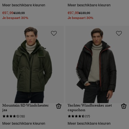
Meer beschikbare kleuren
Meer beschikbare kleuren
€97,99
€97,99
Prijs verlaagd van
naar
Prijs verlaagd van
naar
€139,99
€139,99
Je bespaart 30%
Je bespaart 30%
Mountain SD Windcheater
Yachter Windbreaker met
jas
capuchon
(18)
(17)
Meer beschikbare kleuren
Meer beschikbare kleuren