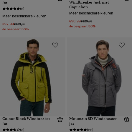
Jas
Windbreaker Jack met
Capuchon
(6)
Meer beschikbare kleuren
Meer beschikbare kleuren
€90,99
Prijs verlaagd van
naar
€129,99
€97,99
Prijs verlaagd van
naar
€139,99
Je bespaart 30%
Je bespaart 30%
Colour Block Windbreaker
Mountain SD Windcheater
Jas
jas
(3)
(22)