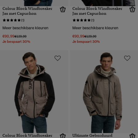
Colour Block Windbreaker
Colour Block Windbreaker
Jas met Capuchon
Jas met Capuchon
(1)
(1)
Meer beschikbare kleuren
Meer beschikbare kleuren
€90,99
€90,99
Prijs verlaagd van
naar
Prijs verlaagd van
naar
€129,99
€129,99
Je bespaart 30%
Je bespaart 30%
Colour Block Windbreaker
Ultimate Geborduurd