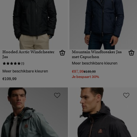
Hooded Arctic Windcheater
Mountain Windbreaker Jas
Jas
met Capuchon
Meer beschikbare kleuren
(1)
Meer beschikbare kleuren
€97,99
Prijs verlaagd van
naar
€139,99
Je bespaart 30%
€109,99