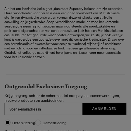
Als het om iconische jacks gaat ,dan staat Superdry bekend om zijn expertise.
Onze windcheater voor heren is daar een goed voorbeeld van. Met slijtvaste
stoffen en dynamische ontwerpen vormen deze windjacks een stijlvolle
aanvulling op je garderobe. Shop verschillende modellen voor het komende
seizoen, die nieuw zijn ontworpen maar nog steeds alle noodzakelijke en
praktische eigenschappen van een betrouwbaar jack hebben. Van klassieke en
casual kleuren tot gedurfde windcheater-ontwerpen, welke stijl je ook kiest, je
kunt je garderobe een upgrade geven met dit iconische kledingstuk. Draag over
een
herenhoodie of sweatshirt
voor een praktische vrijetijdsstijl of combineer
met een chino voor een alledaagse look met een geraffineerde afwerking.
Ontdek het volledige assortiment
herenjacks en -jassen
voor meer essentials
voor het komende seizoen.
Ontgrendel Exclusieve Toegang
Krijg toegang: achter de schermen tot campagnes, samenwerkingen,
nieuwe producten en aanbiedingen.
AANMELDEN
Herenkleding
Dameskleding