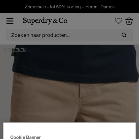
Zomersale - tot 50% korting -
Heren
|
Dames
0
BROEKEN
Cookie Banner