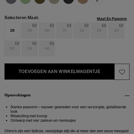
Selecteren Maat:
Maat En Pasvorm
28
29
30
31
32
33
34
36
38
40
TOEVOEGEN AAN WINKELWAGENTJE
Opmerkingen
Slanke pasvorm – nauwer gesneden voor een verzorgde, getailleerde
look
Ritssluiting met knoop
Ontwerp met vier zakken en riemlusjes
Chino's zijn een tijdloze, veelzijdige stijl die al meer dan een eeuw meegaat