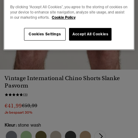
By clicking “Accept All Cookies”, you agree to the storing of cookies on
your device to enhance site navigation, analyze site usage, and assist
in our marketing efforts.
Cookie Policy
Cookies Settings
Accept All Cookies
1
2
3
4
5
Vintage International Chino Shorts Slanke
Pasvorm
(3)
Prijs verlaagd van
naar
€41,99
€59,99
Je bespaart 30%
Kleur:
stone wash