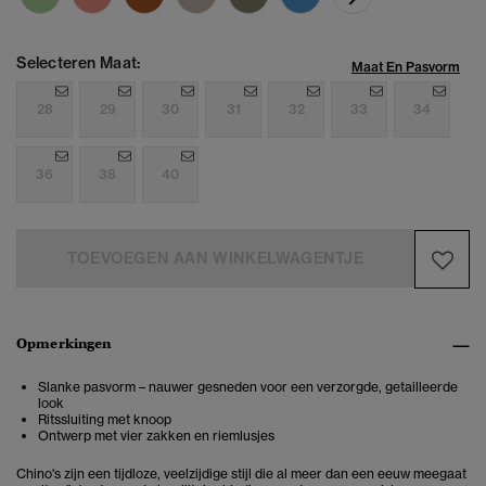
Selecteren Maat:
Maat En Pasvorm
28
29
30
31
32
33
34
36
38
40
TOEVOEGEN AAN WINKELWAGENTJE
Opmerkingen
Slanke pasvorm – nauwer gesneden voor een verzorgde, getailleerde
look
Ritssluiting met knoop
Ontwerp met vier zakken en riemlusjes
Chino's zijn een tijdloze, veelzijdige stijl die al meer dan een eeuw meegaat