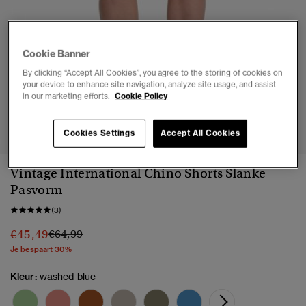
Cookie Banner
By clicking “Accept All Cookies”, you agree to the storing of cookies on
your device to enhance site navigation, analyze site usage, and assist
in our marketing efforts.
Cookie Policy
1
2
3
4
5
Cookies Settings
Accept All Cookies
Vintage International Chino Shorts Slanke
Pasvorm
(3)
Prijs verlaagd van
naar
€45,49
€64,99
Je bespaart 30%
Kleur:
washed blue