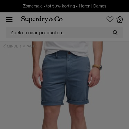
Zomersale - tot 50% korting -
Heren
|
Dames
0
MINDER IMPACT