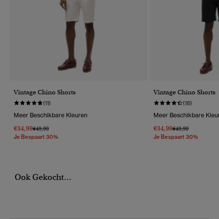
Vintage Chino Shorts
Vintage Chino Shorts
(11)
(18)
Meer Beschikbare Kleuren
Meer Beschikbare Kleu
€34,99
€34,99
Prijs Verlaagd Van
Naar
Prijs Verlaagd Van
Naar
€49,99
€49,99
Je Bespaart 30%
Je Bespaart 30%
Ook Gekocht...