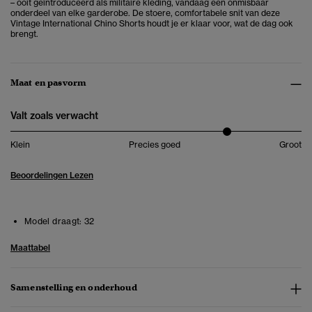
– ooit geïntroduceerd als militaire kleding, vandaag een onmisbaar
onderdeel van elke garderobe. De stoere, comfortabele snit van deze
Vintage International Chino Shorts houdt je er klaar voor, wat de dag ook
brengt.
Maat en pasvorm
Valt zoals verwacht
Klein
Precies goed
Groot
Beoordelingen Lezen
Model draagt:
32
Maattabel
Samenstelling en onderhoud