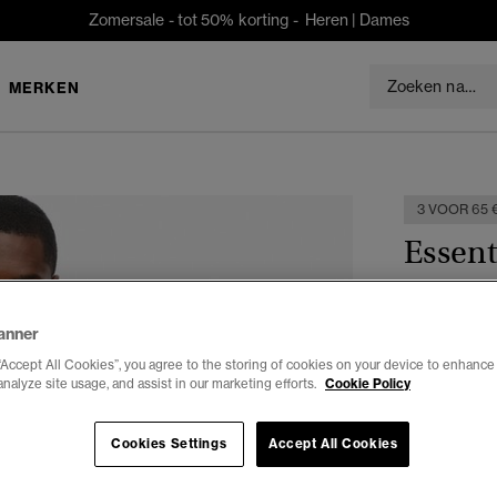
Zomersale - tot 50% korting -
Heren
|
Dames
MERKEN
3 VOOR 65 
Essent
€29,99
anner
“Accept All Cookies”, you agree to the storing of cookies on your device to enhance 
Kleur:
super
analyze site usage, and assist in our marketing efforts.
Cookie Policy
Cookies Settings
Accept All Cookies