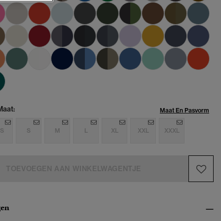
Maat:
Maat En Pasvorm
S
S
M
L
XL
XXL
XXXL
TOEVOEGEN AAN WINKELWAGENTJE
gen