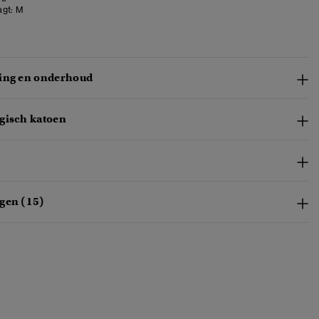
gt:
M
ing en onderhoud
gisch katoen
gen (15)