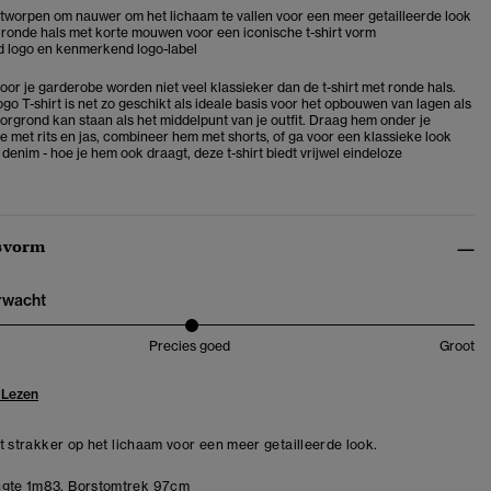
ontworpen om nauwer om het lichaam te vallen voor een meer getailleerde look
ronde hals met korte mouwen voor een iconische t-shirt vorm
 logo en kenmerkend logo-label
oor je garderobe worden niet veel klassieker dan de t-shirt met ronde hals.
go T-shirt is net zo geschikt als ideale basis voor het opbouwen van lagen als
oorgrond kan staan als het middelpunt van je outfit. Draag hem onder je
e met rits en jas, combineer hem met shorts, of ga voor een klassieke look
enim - hoe je hem ook draagt, deze t-shirt biedt vrijwel eindeloze
svorm
erwacht
Precies goed
Groot
 Lezen
zit strakker op het lichaam voor een meer getailleerde look.
gte 1m83. Borstomtrek 97cm