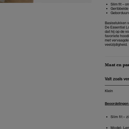
Slim fit – 
Geribbelde 
Geborduurd
Basisstukken v
De Essential Lo
dat hij op de v
favoriete hoodi
met vervaagde d
veelzijdigheid.
Maat en pa
Valt zoals v
Klein
Beoordelingen
Slim fit – 
Model:
Len