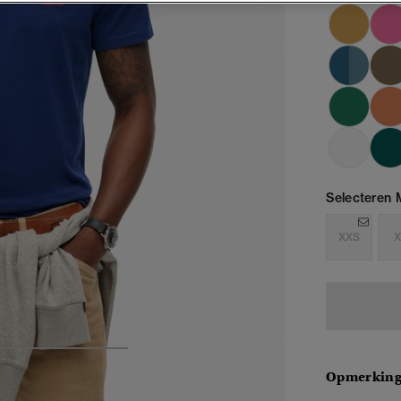
Selecteren 
XXS
X
4
5
6
7
Opmerkin