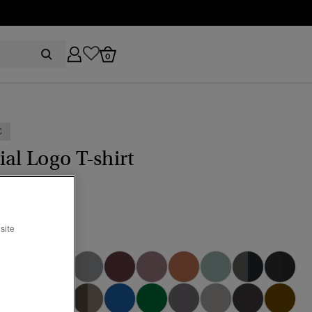
0
€
ial Logo T-shirt
(15)
site
marine navy