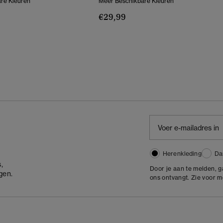
re Kleuren
Meer Beschikbare Kleuren
€29,99
Herenkleding
Da
,
Door je aan te melden, 
gen.
ons ontvangt. Zie voor 