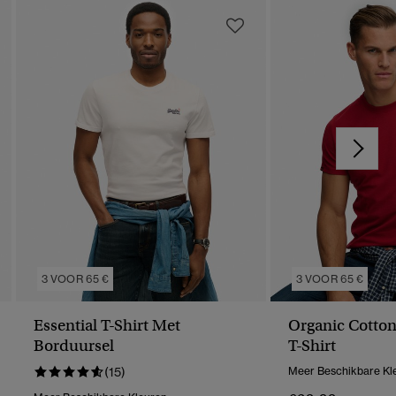
3 VOOR 65 €
3 VOOR 65 €
Essential T-Shirt Met
Organic Cotton
Borduursel
T-Shirt
(15)
Meer Beschikbare Kl