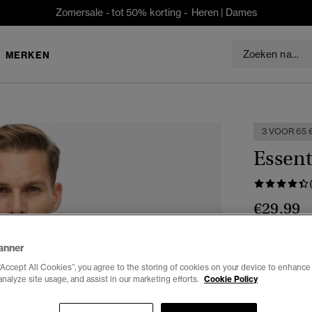
Zomersale - tot 50% korting -
Heren
|
Dames
MERKEN
3 VOOR 65 
Essent
€29,99
Kleur:
berry 
anner
“Accept All Cookies”, you agree to the storing of cookies on your device to enhance 
analyze site usage, and assist in our marketing efforts.
Cookie Policy