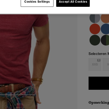
Cookies Settings
Accept All Cookies
Selecteren 
XXS
X
4
5
6
7
Opmerkin