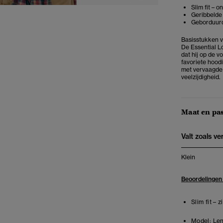
Slim fit – 
Geribbelde 
Geborduurd
Basisstukken v
De Essential Lo
dat hij op de v
favoriete hoodi
met vervaagde d
veelzijdigheid.
Maat en pa
Valt zoals v
Klein
Beoordelingen
Slim fit – 
Model:
Len