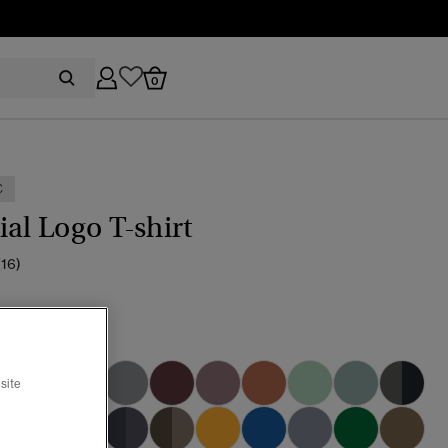
0
€
ial Logo T-shirt
(16)
red marl
site