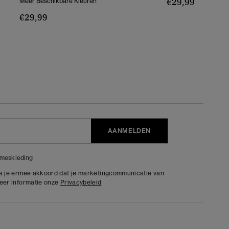
€29,99
Meer Beschikbare Kleuren
€29,99
AANMELDEN
meskleding
ga je ermee akkoord dat je marketingcommunicatie van
meer informatie onze
Privacybeleid