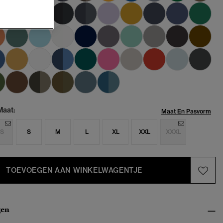
geselecteerd
Maat:
Maat En Pasvorm
S
S
M
L
XL
XXL
XXXL
TOEVOEGEN AAN WINKELWAGENTJE
gen