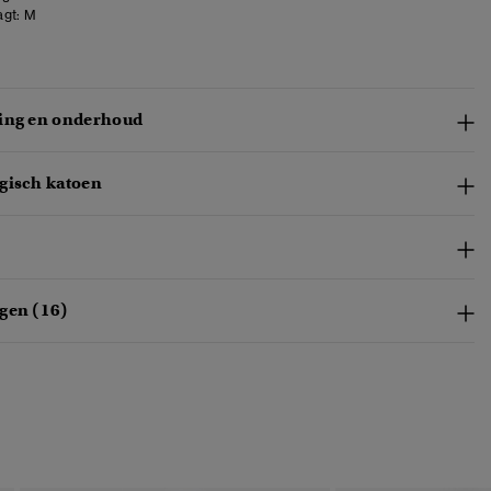
gt:
M
ing en onderhoud
gisch katoen
gen (16)