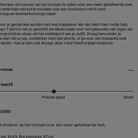
ontworpen om nauwer om het lichaam te vallen voor een meer getailleerde look
ronde hals met korte mouwen voor een iconische t-shirt vorm
 logo en kenmerkend logo-label
oor je garderobe worden niet veel klassieker dan de t-shirt met ronde hals.
go T-shirt is net zo geschikt als ideale basis voor het opbouwen van lagen als
oorgrond kan staan als het middelpunt van je outfit. Draag hem onder je
e met rits en jas, combineer hem met shorts, of ga voor een klassieke look
enim - hoe je hem ook draagt, deze t-shirt biedt vrijwel eindeloze
svorm
erwacht
Precies goed
Groot
 Lezen
zit strakker op het lichaam voor een meer getailleerde look.
gte 1m93. Borstomtrek 97cm