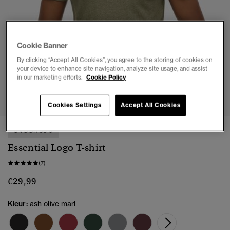
Cookie Banner
By clicking “Accept All Cookies”, you agree to the storing of cookies on
your device to enhance site navigation, analyze site usage, and assist
in our marketing efforts.
Cookie Policy
1
2
3
4
5
6
7
Cookies Settings
Accept All Cookies
3 VOOR 65 €
Essential Logo T-shirt
(7)
€29,99
Kleur:
ash olive marl