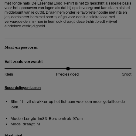
met ronde hals. De Essential Logo T-shirt is net zo geschikt als ideale basis
voor het opbouwen van lagen als dat hij op de voorgrond kan staan als het
middelpunt van je outfit. Draag hem onder je favoriete hoodie met rits en
jas, combineer hem met shorts, of ga voor een klassieke look met
vervaagde denim - hoe je hem ook draagt, deze t-shirt biedt vrijwel
eindeloze veelzijdigheid.
Maat en pasvorm
Valt zoals verwacht
Klein
Precies goed
Groot
Beoordelingen Lezen
Slim fit – zit strakker op het lichaam voor een meer getailleerde
look.
Model:
Lengte 1m83. Borstomtrek 97cm
Model draagt:
M
Maattabel