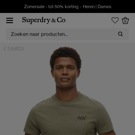
Zomersale - tot 50% korting -
Heren
|
Dames
0
T-SHIRTS