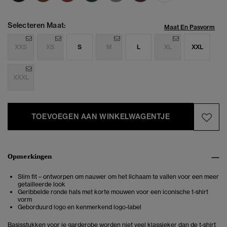
Selecteren Maat:
Maat En Pasvorm
XXS
XS
S
M
L
XL
XXL
XXXL
TOEVOEGEN AAN WINKELWAGENTJE
Opmerkingen
Slim fit – ontworpen om nauwer om het lichaam te vallen voor een meer
getailleerde look
Geribbelde ronde hals met korte mouwen voor een iconische t-shirt
vorm
Geborduurd logo en kenmerkend logo-label
Basisstukken voor je garderobe worden niet veel klassieker dan de t-shirt