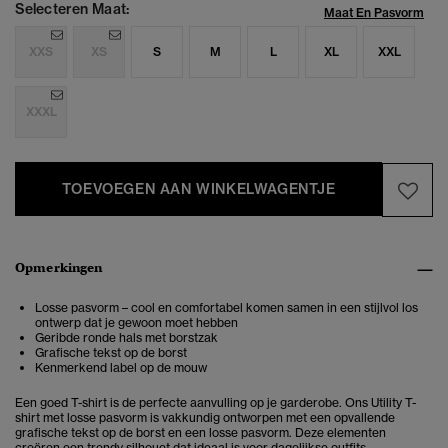
Selecteren Maat:
Maat En Pasvorm
XXS
XS
S
M
L
XL
XXL
XXXL
TOEVOEGEN AAN WINKELWAGENTJE
Opmerkingen
Losse pasvorm – cool en comfortabel komen samen in een stijlvol los
ontwerp dat je gewoon moet hebben
Geribde ronde hals met borstzak
Grafische tekst op de borst
Kenmerkend label op de mouw
Een goed T-shirt is de perfecte aanvulling op je garderobe. Ons Utility T-
shirt met losse pasvorm is vakkundig ontworpen met een opvallende
grafische tekst op de borst en een losse pasvorm. Deze elementen
creëren een trendy silhouet dat ideaal is voor dagelijkse outfits.