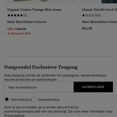
Organic Cotton Vintage Slim Jeans
Classic Needle Cord
(3)
(1)
Meer Beschikbare Kleuren
Meer Beschikbare Kleu
€64,99
€66,49
Prijs Verlaagd Van
Naar
€94,99
Je Bespaart 30%
Ontgrendel Exclusieve Toegang
Krijg toegang: achter de schermen tot campagnes, samenwerkingen,
nieuwe producten en aanbiedingen.
AANMELDEN
Herenkleding
Dameskleding
Door je aan te melden, ga je ermee akkoord dat je
marketingcommunicatie van ons ontvangt. Zie voor meer informatie onze
Privacybeleid