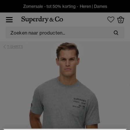
Zomersale - tot 50% korting -
Heren
|
Dames
0
T-SHIRTS