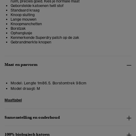
ruim, precies goed. Kies je normale maat
Geborstelde katoenen twill stof
Standaard kraag
Knoop sluiting
Lange mouwen
Knoopmanchetten
Borstzak
Ophanglusje
Kenmerkende Superdry patch op de zak
Gebrandmerkte knopen
Maat en pasvorm
Model:
Lengte 1m86.5. Borstomtrek 98cm
Model draagt:
M
Maattabel
Samenstelling en onderhoud
100% biologisch katoen