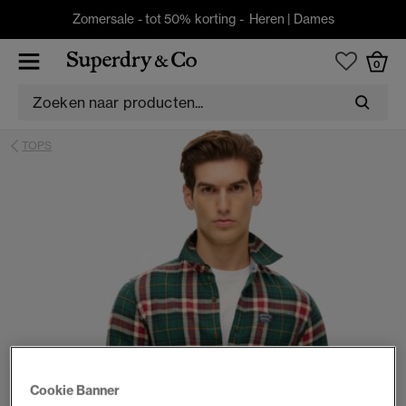
Zomersale - tot 50% korting -
Heren
|
Dames
0
TOPS
Cookie Banner