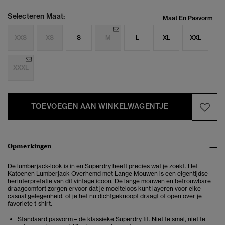
Selecteren Maat:
Maat En Pasvorm
XXS
XS
S
M
L
XL
XXL
XXXL
TOEVOEGEN AAN WINKELWAGENTJE
Opmerkingen
De lumberjack-look is in en Superdry heeft precies wat je zoekt. Het
Katoenen Lumberjack Overhemd met Lange Mouwen is een eigentijdse
herinterpretatie van dit vintage icoon. De lange mouwen en betrouwbare
draagcomfort zorgen ervoor dat je moeiteloos kunt layeren voor elke
casual gelegenheid, of je het nu dichtgeknoopt draagt of open over je
favoriete t-shirt.
Standaard pasvorm – de klassieke Superdry fit. Niet te smal, niet te