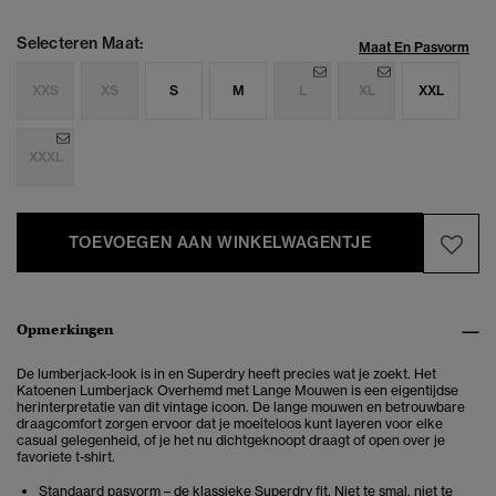
Selecteren Maat:
Maat En Pasvorm
XXS
XS
S
M
L
XL
XXL
XXXL
TOEVOEGEN AAN WINKELWAGENTJE
Opmerkingen
De lumberjack-look is in en Superdry heeft precies wat je zoekt. Het
Katoenen Lumberjack Overhemd met Lange Mouwen is een eigentijdse
herinterpretatie van dit vintage icoon. De lange mouwen en betrouwbare
draagcomfort zorgen ervoor dat je moeiteloos kunt layeren voor elke
casual gelegenheid, of je het nu dichtgeknoopt draagt of open over je
favoriete t-shirt.
Standaard pasvorm – de klassieke Superdry fit. Niet te smal, niet te