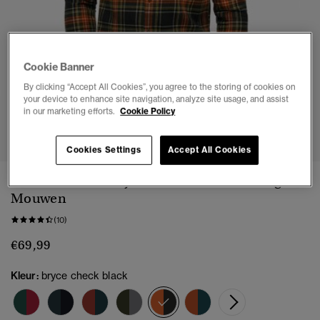
Cookie Banner
By clicking “Accept All Cookies”, you agree to the storing of cookies on
your device to enhance site navigation, analyze site usage, and assist
in our marketing efforts.
Cookie Policy
1
2
3
4
5
Cookies Settings
Accept All Cookies
Katoenen Lumberjack Overhemd met Lange
Mouwen
(10)
€69,99
Kleur:
bryce check black
geselecteerd