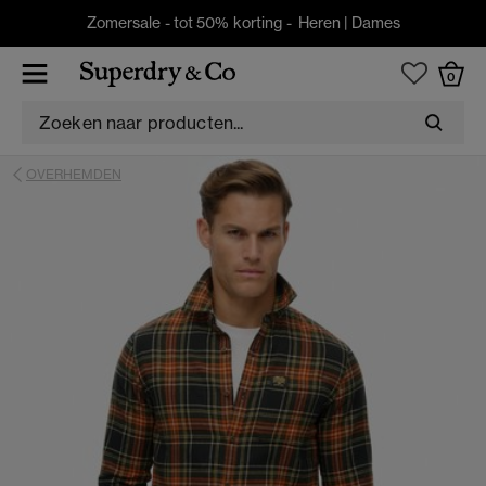
Zomersale - tot 50% korting -
Heren
|
Dames
0
OVERHEMDEN