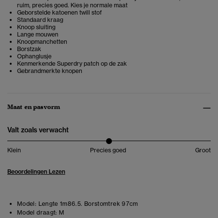
ruim, precies goed. Kies je normale maat
Geborstelde katoenen twill stof
Standaard kraag
Knoop sluiting
Lange mouwen
Knoopmanchetten
Borstzak
Ophanglusje
Kenmerkende Superdry patch op de zak
Gebrandmerkte knopen
Maat en pasvorm
Valt zoals verwacht
Klein
Precies goed
Groot
Beoordelingen Lezen
Model:
Lengte 1m86.5. Borstomtrek 97cm
Model draagt:
M