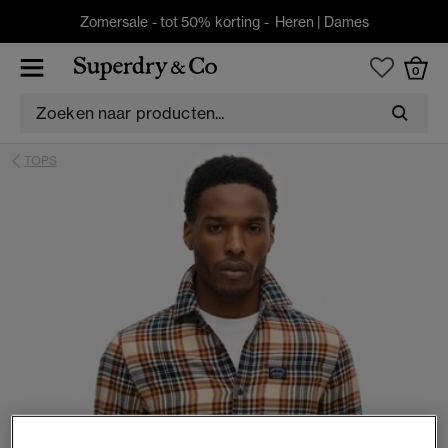
Zomersale - tot 50% korting -
Heren
|
Dames
0
TOPS