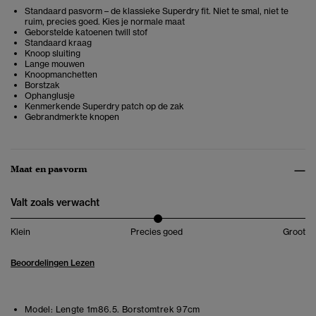
Standaard pasvorm – de klassieke Superdry fit. Niet te smal, niet te
ruim, precies goed. Kies je normale maat
Geborstelde katoenen twill stof
Standaard kraag
Knoop sluiting
Lange mouwen
Knoopmanchetten
Borstzak
Ophanglusje
Kenmerkende Superdry patch op de zak
Gebrandmerkte knopen
Maat en pasvorm
Valt zoals verwacht
Klein
Precies goed
Groot
Beoordelingen Lezen
Model:
Lengte 1m86.5. Borstomtrek 97cm