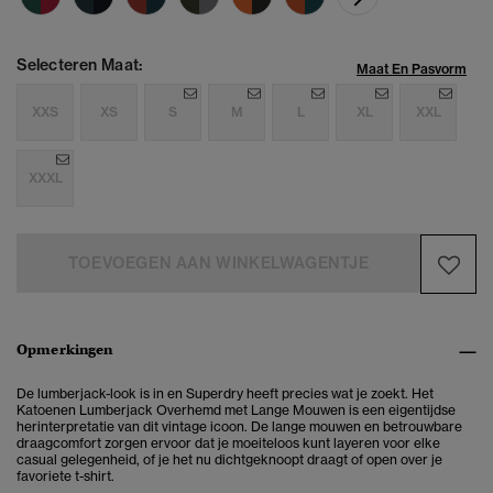
Selecteren Maat:
Maat En Pasvorm
XXS
XS
S
M
L
XL
XXL
XXXL
TOEVOEGEN AAN WINKELWAGENTJE
Opmerkingen
De lumberjack-look is in en Superdry heeft precies wat je zoekt. Het
Katoenen Lumberjack Overhemd met Lange Mouwen is een eigentijdse
herinterpretatie van dit vintage icoon. De lange mouwen en betrouwbare
draagcomfort zorgen ervoor dat je moeiteloos kunt layeren voor elke
casual gelegenheid, of je het nu dichtgeknoopt draagt of open over je
favoriete t-shirt.