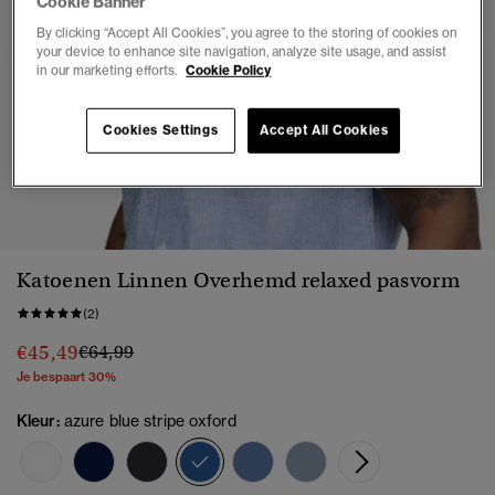
Cookie Banner
By clicking “Accept All Cookies”, you agree to the storing of cookies on
your device to enhance site navigation, analyze site usage, and assist
in our marketing efforts.
Cookie Policy
Cookies Settings
Accept All Cookies
1
2
3
4
5
Katoenen Linnen Overhemd relaxed pasvorm
(2)
Prijs verlaagd van
naar
€45,49
€64,99
Je bespaart 30%
Kleur:
azure blue stripe oxford
geselecteerd