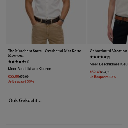
The Merchant Store - Overhemd Met Korte
Geborduurd Vacation
Mouwen
(1)
(4)
Meer Beschikbare Kleu
Meer Beschikbare Kleuren
€52,49
Prijs Verlaagd Van
Naar
€74,99
€55,99
Prijs Verlaagd Van
Naar
€79,99
Je Bespaart 30%
Je Bespaart 30%
Ook Gekocht...