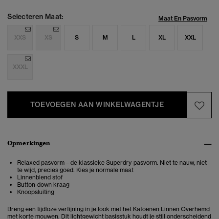
Selecteren Maat:
Maat En Pasvorm
XXS
XS
S
M
L
XL
XXL
XXXL
TOEVOEGEN AAN WINKELWAGENTJE
Opmerkingen
Relaxed pasvorm – de klassieke Superdry-pasvorm. Niet te nauw, niet
te wijd, precies goed. Kies je normale maat
Linnenblend stof
Button-down kraag
Knoopsluiting
Breng een tijdloze verfijning in je look met het Katoenen Linnen Overhemd
met korte mouwen. Dit lichtgewicht basisstuk
houdt je stijl onderscheidend