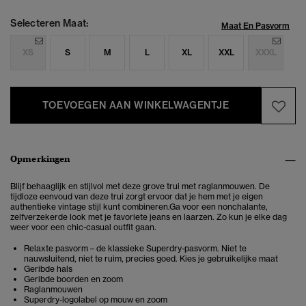
Selecteren Maat:
Maat En Pasvorm
XS
S
M
L
XL
XXL
XXXL
TOEVOEGEN AAN WINKELWAGENTJE
Opmerkingen
Blijf behaaglijk en stijlvol met deze
grove trui met raglanmouwen.
De
tijdloze eenvoud van deze trui zorgt ervoor dat je hem met je eigen
authentieke vintage stijl kunt combineren.Ga voor een nonchalante,
zelfverzekerde look met je favoriete jeans en laarzen. Zo kun je elke dag
weer voor een chic-casual outfit gaan.
Relaxte pasvorm – de klassieke Superdry-pasvorm. Niet te
nauwsluitend, niet te ruim, precies goed. Kies je gebruikelijke maat
Geribde hals
Geribde boorden en zoom
Raglanmouwen
Superdry-logolabel op mouw en zoom