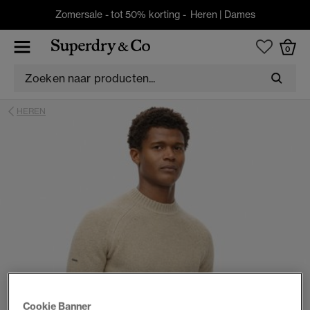
Zomersale - tot 50% korting -
Heren
|
Dames
0
HEREN
Cookie Banner