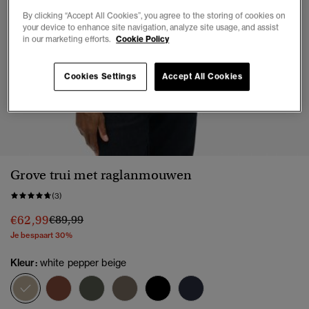
By clicking “Accept All Cookies”, you agree to the storing of cookies on
your device to enhance site navigation, analyze site usage, and assist
in our marketing efforts.
Cookie Policy
Cookies Settings
Accept All Cookies
1
2
3
4
5
6
Grove trui met raglanmouwen
(3)
Prijs verlaagd van
naar
€62,99
€89,99
Je bespaart 30%
Kleur:
white pepper beige
geselecteerd