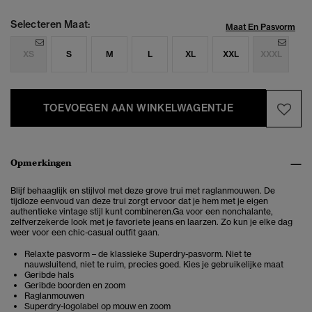
Selecteren Maat:
Maat En Pasvorm
XS
S
M
L
XL
XXL
XXXL
TOEVOEGEN AAN WINKELWAGENTJE
Opmerkingen
Blijf behaaglijk en stijlvol met deze
grove trui met raglanmouwen.
De
tijdloze eenvoud van deze trui zorgt ervoor dat je hem met je eigen
authentieke vintage stijl kunt combineren.Ga voor een nonchalante,
zelfverzekerde look met je favoriete jeans en laarzen. Zo kun je elke dag
weer voor een chic-casual outfit gaan.
Relaxte pasvorm – de klassieke Superdry-pasvorm. Niet te
nauwsluitend, niet te ruim, precies goed. Kies je gebruikelijke maat
Geribde hals
Geribde boorden en zoom
Raglanmouwen
Superdry-logolabel op mouw en zoom