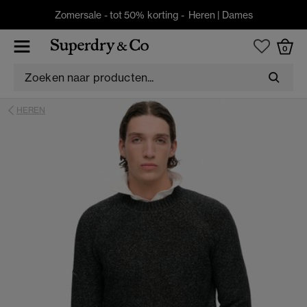
Zomersale - tot 50% korting -
Heren
|
Dames
0
HEREN