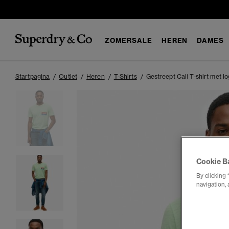
ZOMERSALE
HEREN
DAMES
Startpagina
Outlet
Heren
T-Shirts
Gestreept Cali T-shirt met l
Cookie B
By clicking 
navigation, 