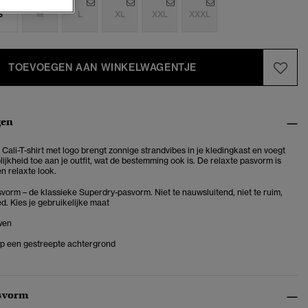
S
M
L
XL
XXL
XXXL
TOEVOEGEN AAN WINKELWAGENTJE
gen
Cali-T-shirt met logo brengt zonnige strandvibes in je kledingkast en voegt
lijkheid toe aan je outfit, wat de bestemming ook is. De relaxte pasvorm is
n relaxte look.
vorm – de klassieke Superdry-pasvorm. Niet te nauwsluitend, niet te ruim,
d. Kies je gebruikelijke maat
wen
op een gestreepte achtergrond
svorm