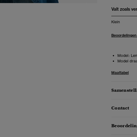
Valt zoals v
Klein
Beoordelingen
Model:
Len
Model draa
Maattabel
Samenstell
Contact
Beoordelin