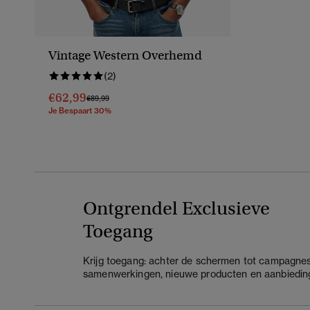
Vintage Western Overhemd
(2)
€62,99
Prijs Verlaagd Van
Naar
€89,99
Je Bespaart 30%
Ontgrendel Exclusieve
Toegang
Krijg toegang: achter de schermen tot campagnes
samenwerkingen, nieuwe producten en aanbiedin