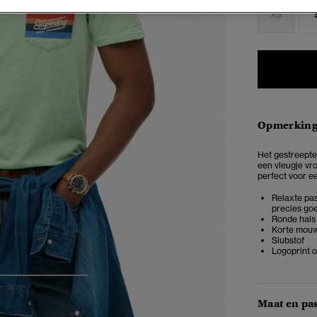
XS
Opmerkin
Het gestreepte 
een vleugje vro
perfect voor ee
Relaxte pas
precies goe
Ronde hals
Korte mou
Slubstof
Logoprint 
4
5
6
Maat en pa