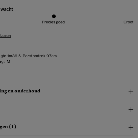
erwacht
Precies goed
Groot
 Lezen
gte 1m86.5. Borstomtrek 97cm
gt:
M
ing en onderhoud
gen (1)