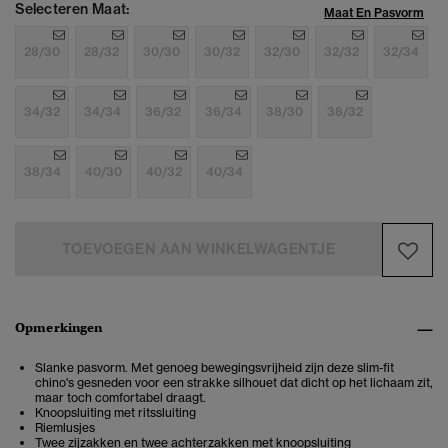
Selecteren Maat:
Maat En Pasvorm
28/30
28/32
30/30
30/32
32/30
32/32
32/34
34/32
34/34
36/32
36/34
38/30
38/32
38/34
40/30
40/32
40/34
TOEVOEGEN AAN WINKELWAGENTJE
Opmerkingen
Slanke pasvorm. Met genoeg bewegingsvrijheid zijn deze slim-fit
chino's gesneden voor een strakke silhouet dat dicht op het lichaam zit,
maar toch comfortabel draagt.
Knoopsluiting met ritssluiting
Riemlusjes
Twee zijzakken en twee achterzakken met knoopsluiting