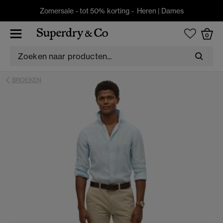
Zomersale - tot 50% korting -
Heren
|
Dames
0
BROEKEN