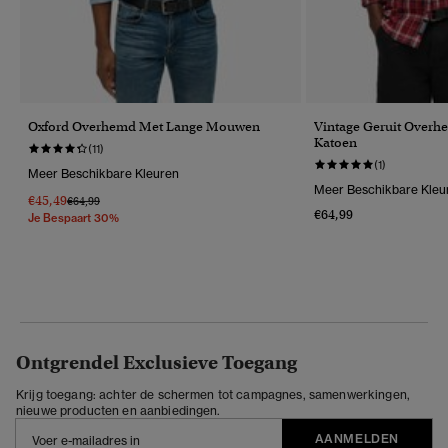
Oxford Overhemd Met Lange Mouwen
Vintage Geruit Overh
Katoen
(11)
(1)
Meer Beschikbare Kleuren
Meer Beschikbare Kleu
€45,49
Prijs Verlaagd Van
Naar
€64,99
€64,99
Je Bespaart 30%
Ontgrendel Exclusieve Toegang
Krijg toegang: achter de schermen tot campagnes, samenwerkingen,
nieuwe producten en aanbiedingen.
AANMELDEN