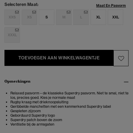
Selecteren Maat:
Maat En Pasvorm
XXS
XS
S
M
L
XL
XXL
XXXL
TOEVOEGEN AAN WINKELWAGENTJE
Opmerkingen
Relaxed pasvorm – de klassieke Superdry pasvorm. Niet te smal, niet te
los, precies goed. Kies je normale maat
Rugby kraag met drieknoopsluiting
Geribbelde manchetten met een kenmerkend Superdry label
Gespleten zijzoom
Geborduurd Superdry logo
Superdry patch boven de zoom
Ventilatie bij de armsgaten