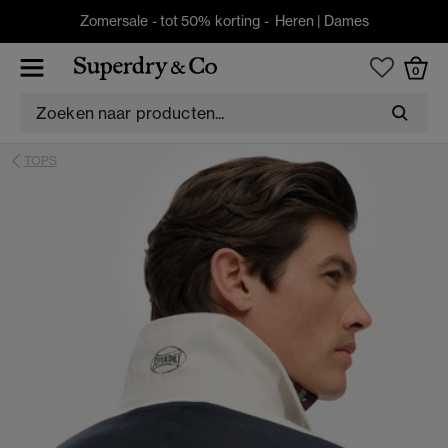
Zomersale - tot 50% korting -
Heren
|
Dames
0
TOPS