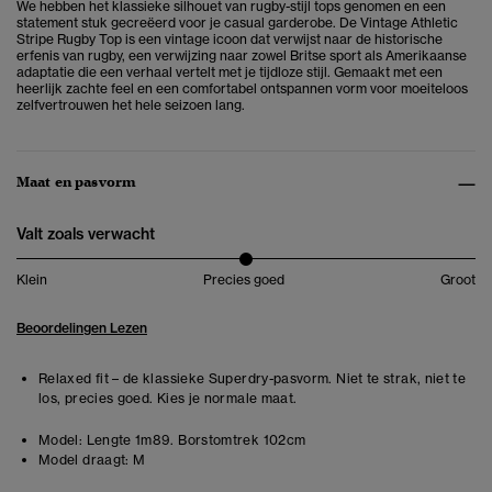
We hebben het klassieke silhouet van rugby-stijl tops genomen en een
statement stuk gecreëerd voor je casual garderobe. De
Vintage Athletic
Stripe Rugby Top is een vintage icoon dat verwijst naar de historische
erfenis van rugby, een verwijzing naar zowel Britse sport als Amerikaanse
adaptatie die een verhaal vertelt met je tijdloze stijl. Gemaakt met een
heerlijk zachte feel en een comfortabel ontspannen vorm voor moeiteloos
zelfvertrouwen het hele seizoen lang.
Maat en pasvorm
Valt zoals verwacht
Klein
Precies goed
Groot
Beoordelingen Lezen
Relaxed fit – de klassieke Superdry-pasvorm. Niet te strak, niet te
los, precies goed. Kies je normale maat.
Model:
Lengte 1m89. Borstomtrek 102cm
Model draagt:
M