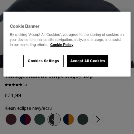
Cookie Banner
By clicking “Accept All Cookies”, you agree to the storing of cookies on
your device to enhance site navigation, analyze site usage, and assist
in our marketing efforts.
Cookie Policy
1
2
3
4
5
6
Cookies Settings
Accept All Cookies
Vintage Athletic Stripe Rugby Top
(6)
€74,99
Kleur:
eclipse navy/ecru
geselecteerd