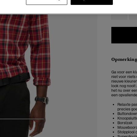
XXS
X
Opmerkin
Ga voor een kl
niet voor niets
nieuwe kleuren
look nog nooit
het nu over ee
een opvallende 
Relaxte pas
precies goe
Buttondow
Knoopsluit
4
5
6
7
Borstzak
Mouwboord
Stolpplooi 
Superdry-l