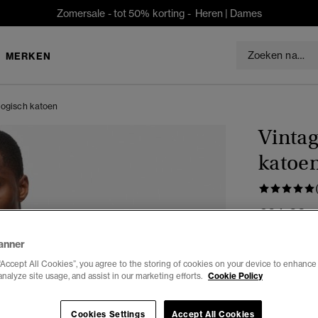
Zomersale - tot 50% korting -
Heren
|
Dames
MERKEN
logisch katoen
Vintag
katoe
€64,99
anner
Kleur:
monta
gese
“Accept All Cookies”, you agree to the storing of cookies on your device to enhance 
analyze site usage, and assist in our marketing efforts.
Cookie Policy
Selecteren 
Cookies Settings
Accept All Cookies