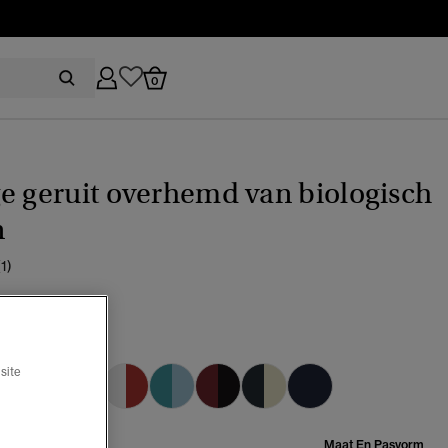
0
e geruit overhemd van biologisch
n
(1)
uk check red
lecteerd
site
Maat:
Maat En Pasvorm