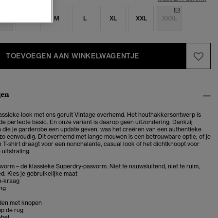
S
S
M
L
XL
XXL
XXXL
TOEVOEGEN AAN WINKELWAGENTJE
gen
assieke look met ons geruit Vintage overhemd. Het houthakkersontwerp is
 de perfecte basic. En onze variant is daarop geen uitzondering. Dankzij
 die je garderobe een update geven, was het creëren van een authentieke
 zo eenvoudig. Dit overhemd met lange mouwen is een betrouwbare optie, of je
n T-shirt draagt voor een nonchalante, casual look of het dichtknoopt voor
uitstraling.
vorm – de klassieke Superdry-pasvorm. Niet te nauwsluitend, niet te ruim,
d. Kies je gebruikelijke maat
n-kraag
ing
en met knopen
op de rug
abel