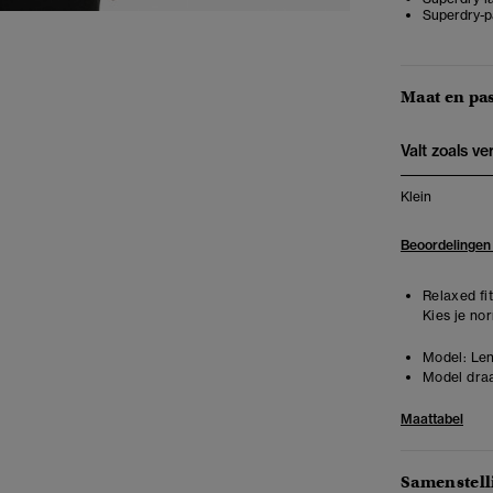
Superdry-p
Maat en pa
Valt zoals v
Klein
Beoordelingen
Relaxed fit
Kies je no
Model:
Len
Model draa
Maattabel
Samenstell