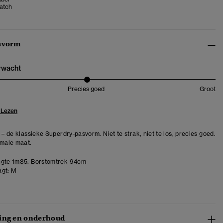
atch
svorm
erwacht
Precies goed
Groot
 Lezen
 – de klassieke Superdry-pasvorm. Niet te strak, niet te los, precies goed.
rmale maat.
gte 1m85. Borstomtrek 94cm
gt:
M
ing en onderhoud