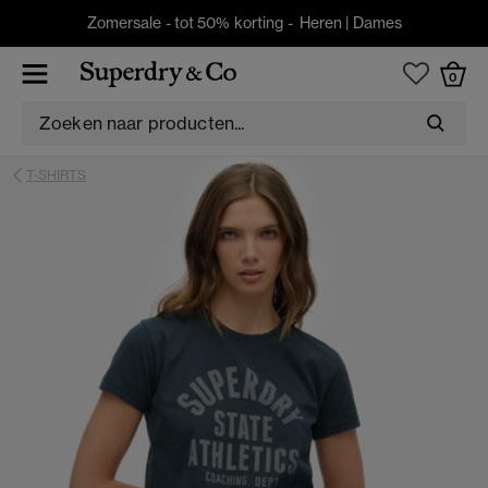
Zomersale - tot 50% korting -
Heren
|
Dames
0
T-SHIRTS