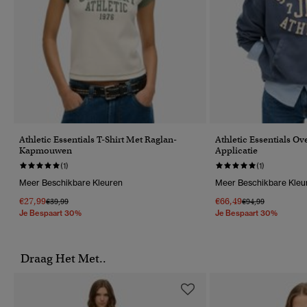
Athletic Essentials T-Shirt Met Raglan-
Athletic Essentials O
Kapmouwen
Applicatie
(1)
(1)
Meer Beschikbare Kleuren
Meer Beschikbare Kleu
€27,99
€66,49
Prijs Verlaagd Van
Naar
Prijs Verlaagd Van
Naar
€39,99
€94,99
Je Bespaart 30%
Je Bespaart 30%
Draag Het Met..