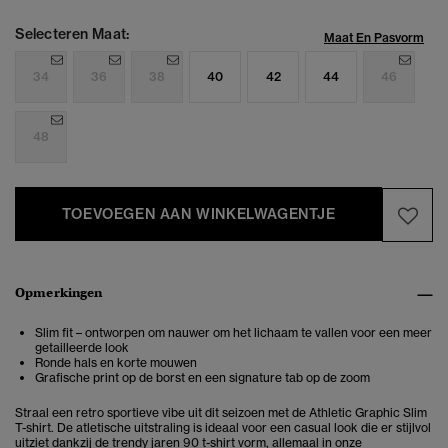
Selecteren Maat:
Maat En Pasvorm
34
36
38
40
42
44
46
48
TOEVOEGEN AAN WINKELWAGENTJE
Opmerkingen
Slim fit – ontworpen om nauwer om het lichaam te vallen voor een meer
getailleerde look
Ronde hals en korte mouwen
Grafische print op de borst en een signature tab op de zoom
Straal een retro sportieve vibe uit dit seizoen met de Athletic Graphic Slim
T-shirt. De atletische uitstraling is ideaal voor een casual look die er stijlvol
uitziet dankzij de trendy jaren 90 t-shirt vorm, allemaal in onze