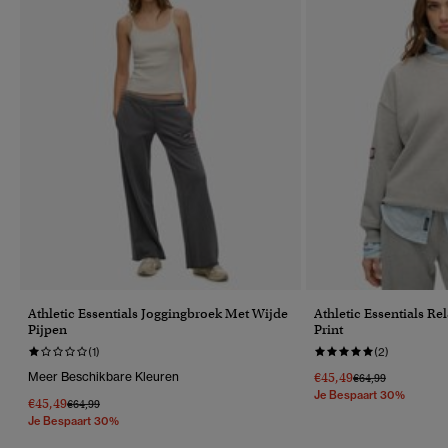
Athletic Essentials Joggingbroek Met Wijde
Athletic Essentials Re
Pijpen
Print
(1)
(2)
Meer Beschikbare Kleuren
€45,49
Prijs Verlaagd Van
Naar
€64,99
Je Bespaart 30%
€45,49
Prijs Verlaagd Van
Naar
€64,99
Je Bespaart 30%