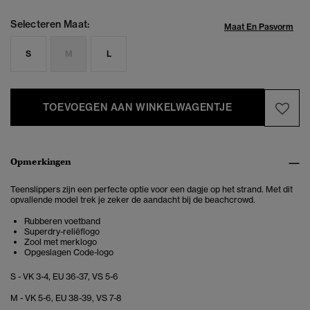
Selecteren Maat:
Maat En Pasvorm
S
M
L
TOEVOEGEN AAN WINKELWAGENTJE
Opmerkingen
Teenslippers zijn een perfecte optie voor een dagje op het strand. Met dit
opvallende model trek je zeker de aandacht bij de beachcrowd.
Rubberen voetband
Superdry-reliëflogo
Zool met merklogo
Opgeslagen Code-logo
S - VK 3-4, EU 36-37, VS 5-6
M - VK 5-6, EU 38-39, VS 7-8