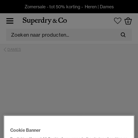
Zomersale - tot 50% korting -
Heren
|
Dames
0
DAMES
Cookie Banner