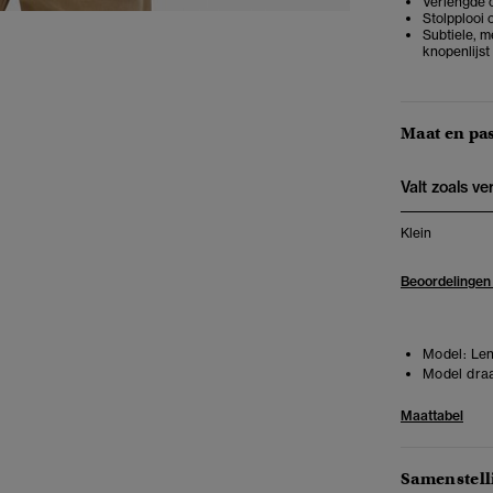
Verlengde o
Stolpplooi 
Subtiele, 
knopenlijst
Maat en pa
Valt zoals v
Klein
Beoordelingen
Model:
Len
Model draa
Maattabel
Samenstell