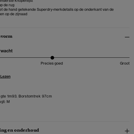
nderste knopenlijst
op de rug
met de hand getekende Superdry-merkdetails op de onderkant van de
 en op de zijnaad
svorm
erwacht
Precies goed
Groot
 Lezen
gte 1m93. Borstomtrek 97cm
gt:
M
ing en onderhoud