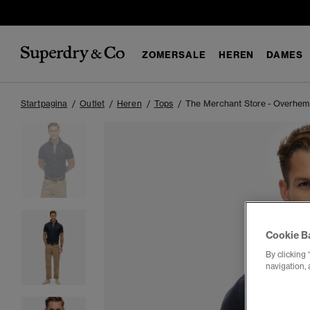
ZOMERSALE
HEREN
DAMES
Startpagina
Outlet
Heren
Tops
The Merchant Store - Overhe
Cookie B
By clicking 
navigation, 