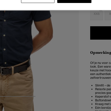
Selecteren 
XXS
X
Opmerkin
Of je nu voor c
look. Een ware
keuze met hoogw
een authentiek
zelfvertrouwen 
Slimfit – d
Relaxte pas
precies goe
Keperstof 
4
5
6
7
Buttondown-
Kraag met 
Eén borstz