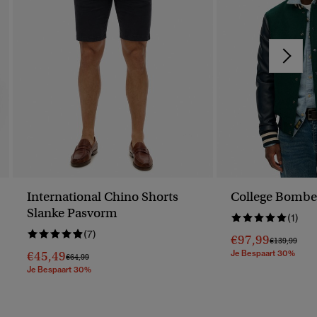
International Chino Shorts
College Bombe
Slanke Pasvorm
(1)
(7)
€97,99
Prijs Verlaag
Naar
€139,99
€45,49
Je Bespaart 30%
Prijs Verlaagd Van
Naar
€64,99
Je Bespaart 30%