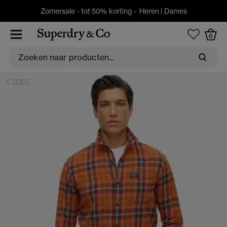
Zomersale - tot 50% korting -
Heren
|
Dames
0
TOPS