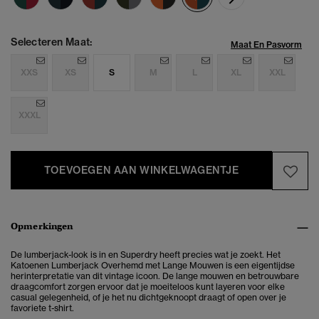
Selecteren Maat:
Maat En Pasvorm
XXS
XS
S
M
L
XL
XXL
XXXL
TOEVOEGEN AAN WINKELWAGENTJE
Opmerkingen
De lumberjack-look is in en Superdry heeft precies wat je zoekt. Het
Katoenen Lumberjack Overhemd met Lange Mouwen is een eigentijdse
herinterpretatie van dit vintage icoon. De lange mouwen en betrouwbare
draagcomfort zorgen ervoor dat je moeiteloos kunt layeren voor elke
casual gelegenheid, of je het nu dichtgeknoopt draagt of open over je
favoriete t-shirt.