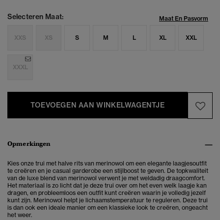
Selecteren Maat:
Maat En Pasvorm
XXS
XS
S
M
L
XL
XXL
XXXL
TOEVOEGEN AAN WINKELWAGENTJE
Opmerkingen
Kies onze trui met halve rits van merinowol om een elegante laagjesoutfit
te creëren en je casual garderobe een stijlboost te geven. De topkwaliteit
van de luxe blend van merinowol verwent je met weldadig draagcomfort.
Het materiaal is zo licht dat je deze trui over om het even welk laagje kan
dragen, en probleemloos een outfit kunt creëren waarin je volledig jezelf
kunt zijn. Merinowol helpt je lichaamstemperatuur te reguleren. Deze trui
is dan ook een ideale manier om een klassieke look te creëren, ongeacht
het weer.