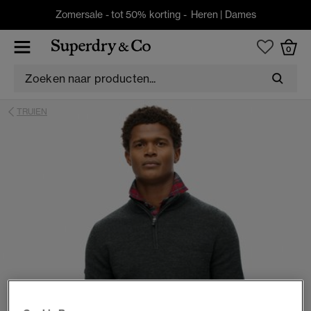
Zomersale - tot 50% korting -
Heren
|
Dames
0
TRUIEN