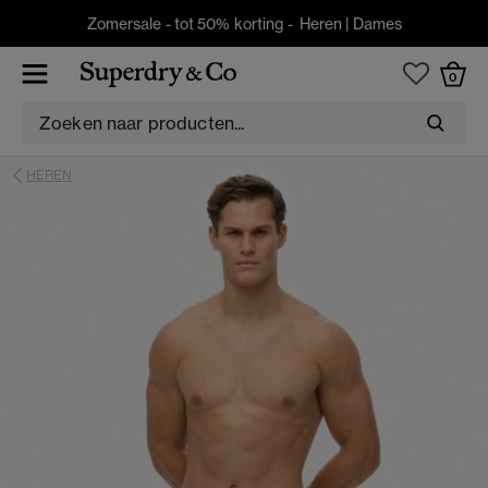
Zomersale - tot 50% korting -
Heren
|
Dames
0
HEREN