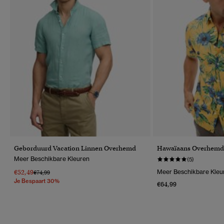
Geborduurd Vacation Linnen Overhemd
Hawaïaans Overhemd 
Meer Beschikbare Kleuren
(5)
€52,49
Meer Beschikbare Kleu
Prijs Verlaagd Van
Naar
€74,99
Je Bespaart 30%
€64,99