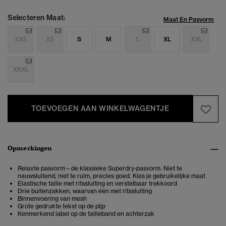
Selecteren Maat:
Maat En Pasvorm
XXS
XS
S
M
L
XL
XXL
XXXL
TOEVOEGEN AAN WINKELWAGENTJE
Opmerkingen
Relaxte pasvorm – de klassieke Superdry-pasvorm. Niet te
nauwsluitend, niet te ruim, precies goed. Kies je gebruikelijke maat
Elastische taille met ritssluiting en verstelbaar trekkoord
Drie buitenzakken, waarvan één met ritssluiting
Binnenvoering van mesh
Grote gedrukte tekst op de pijp
Kenmerkend label op de tailleband en achterzak