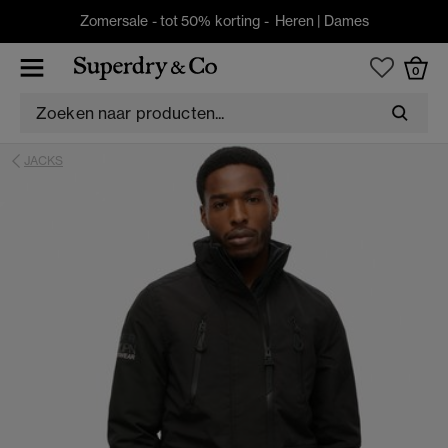
Zomersale - tot 50% korting -
Heren
|
Dames
0
JACKS