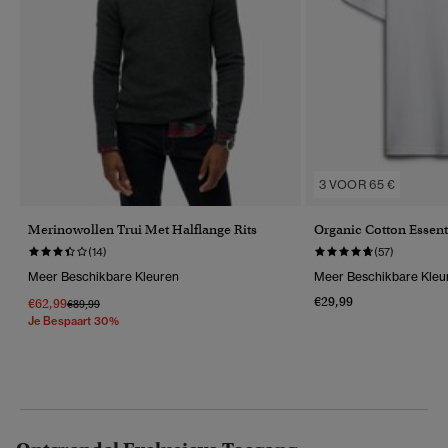
3 VOOR 65 €
Merinowollen Trui Met Halflange Rits
Organic Cotton Essent
(14)
(57)
Meer Beschikbare Kleuren
Meer Beschikbare Kleu
€29,99
€62,99
Prijs Verlaagd Van
Naar
€89,99
Je Bespaart 30%