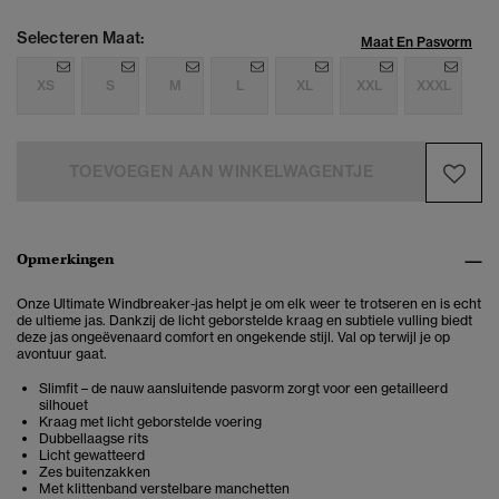
Selecteren Maat:
Maat En Pasvorm
XS
S
M
L
XL
XXL
XXXL
TOEVOEGEN AAN WINKELWAGENTJE
Opmerkingen
Onze Ultimate Windbreaker-jas helpt je om elk weer te trotseren en is echt
de ultieme jas. Dankzij de licht geborstelde kraag en subtiele vulling biedt
deze jas ongeëvenaard comfort en ongekende stijl. Val op terwijl je op
avontuur gaat.
Slimfit – de nauw aansluitende pasvorm zorgt voor een getailleerd
silhouet
Kraag met licht geborstelde voering
Dubbellaagse rits
Licht gewatteerd
Zes buitenzakken
Met klittenband verstelbare manchetten