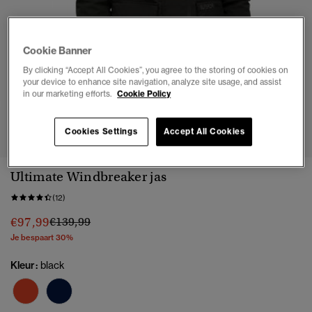
Cookie Banner
By clicking “Accept All Cookies”, you agree to the storing of cookies on
your device to enhance site navigation, analyze site usage, and assist
in our marketing efforts.
Cookie Policy
1
2
3
4
5
6
7
8
Cookies Settings
Accept All Cookies
Ultimate Windbreaker jas
(12)
Prijs verlaagd van
naar
€97,99
€139,99
Je bespaart 30%
Kleur:
black