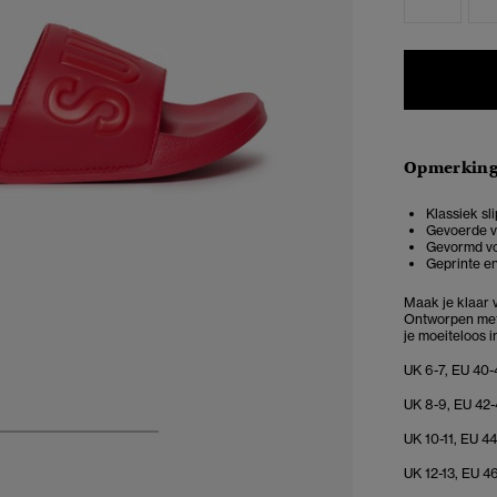
Opmerkin
Klassiek sl
Gevoerde 
Gevormd v
Geprinte e
Maak je klaar
Ontworpen met
je moeiteloos in
UK 6-7, EU 40-
UK 8-9, EU 42-
UK 10-11, EU 44
4
5
6
7
UK 12-13, EU 46