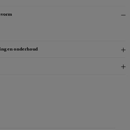
svorm
ing en onderhoud