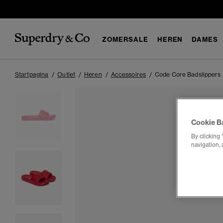
ZOMERSALE
HEREN
DAMES
Startpagina
Outlet
Heren
Accessoires
Code Core Badslippers
Cookie B
By clicking 
navigation, 