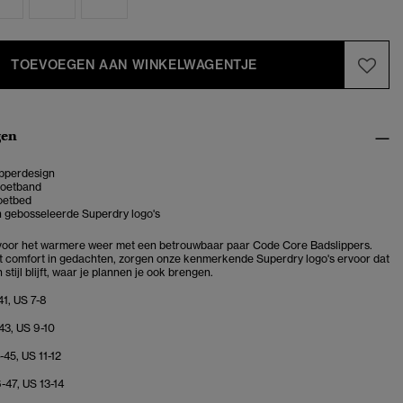
TOEVOEGEN AAN WINKELWAGENTJE
gen
ipperdesign
voetband
oetbed
n gebosseleerde Superdry logo's
 voor het warmere weer met een betrouwbaar paar Code Core Badslippers.
 comfort in gedachten, zorgen onze kenmerkende Superdry logo's ervoor dat
 stijl blijft, waar je plannen je ook brengen.
41, US 7-8
43, US 9-10
-45, US 11-12
-47, US 13-14