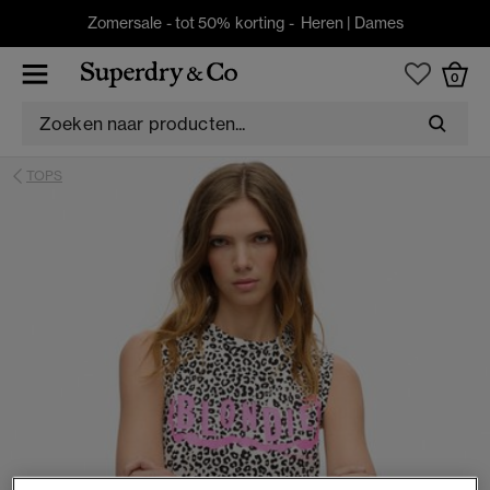
Zomersale - tot 50% korting -
Heren
|
Dames
0
TOPS