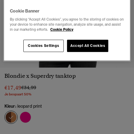
Cookie Banner
By clicking “Accept All Cookies”, you agree to the storing of cookies on
your device to enhance site navigation, analyze site usage, and assist
in our marketing efforts.
Cookie Policy
Cookies Settings
Accept All Cookies
1
2
3
4
5
6
7
Blondie x Superdry tanktop
Prijs verlaagd van
naar
€17,49
€34,99
Je bespaart 50%
Kleur:
leopard print
geselecteerd