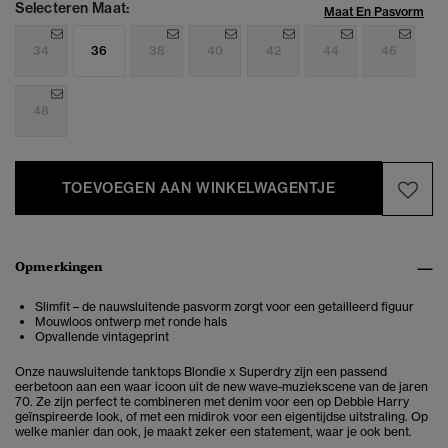
Selecteren Maat:
Maat En Pasvorm
34
36
38
40
42
44
46
48
TOEVOEGEN AAN WINKELWAGENTJE
Opmerkingen
Slimfit – de nauwsluitende pasvorm zorgt voor een getailleerd figuur
Mouwloos ontwerp met ronde hals
Opvallende vintageprint
Onze nauwsluitende tanktops Blondie x Superdry zijn een passend
eerbetoon aan een waar icoon uit de new wave-muziekscene van de jaren
70. Ze zijn perfect te combineren met denim voor een op Debbie Harry
geïnspireerde look, of met een midirok voor een eigentijdse uitstraling. Op
welke manier dan ook, je maakt zeker een statement, waar je ook bent.