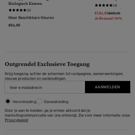
Biologisch Katoen
(4)
(3)
€184,99
Prijs Verlaagd Va
Naar
€369,99
Meer Beschikbare Kleuren
Je Bespaart 50%
€94,99
Ontgrendel Exclusieve Toegang
Krijg toegang: achter de schermen tot campagnes, samenwerkingen,
nieuwe producten en aanbiedingen.
AANMELDEN
Herenkleding
Dameskleding
Door je aan te melden, ga je ermee akkoord dat je
marketingcommunicatie van ons ontvangt. Zie voor meer informatie onze
Privacybeleid