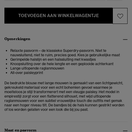
TOEVOEGEN AAN WINKELWAGENTJE
Opmerkingen
Relaxte pasvorm – de klassieke Superdry-pasvorm. Niet te
nauwsluitend, niet te ruim, precies goed. Kies je gebruikelijke maat
Gerimpelde halslijn en een halssluiting met kwastjes
Knoopsluiting over de hele lengte en een geplooide achterkant
Lange uitlopende raglanmouwen
All-over paisleyprint
De bedrukte blouse met lange mouwen is gemaakt van een lichtgewicht,
gekreukeld materiaal voor een echt bohemien gevoel waarmee je
moeiteloos je stijl transformerert met een vleugje paisley. Het model in
empirestijl zorgt voor een flatterend silhouet, met wijd uitlopende
raglanmouwen voor een subtiel vrouwelijke touch die outfits met gemak
naar een hoger niveau tilt. De bandjes bij de hals kunnen gestrikt worden
of los worden gelaten voor een look die bij jou past.
Maat en pasvorm