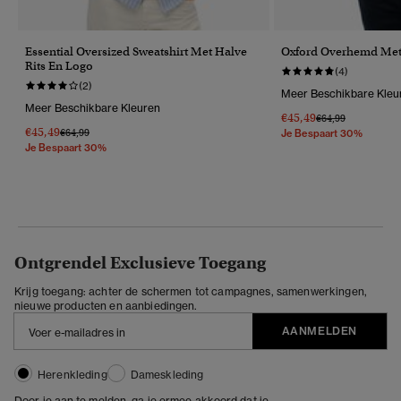
Essential Oversized Sweatshirt Met Halve
Oxford Overhemd Me
Rits En Logo
(4)
(2)
Meer Beschikbare Kleu
Meer Beschikbare Kleuren
€45,49
Prijs Verlaagd Van
Naar
€64,99
€45,49
Prijs Verlaagd Van
Naar
€64,99
Je Bespaart 30%
Je Bespaart 30%
Ontgrendel Exclusieve Toegang
Krijg toegang: achter de schermen tot campagnes, samenwerkingen,
nieuwe producten en aanbiedingen.
AANMELDEN
Herenkleding
Dameskleding
Door je aan te melden, ga je ermee akkoord dat je