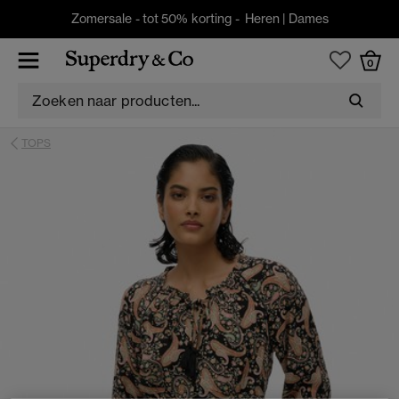
Zomersale - tot 50% korting -
Heren
|
Dames
0
TOPS