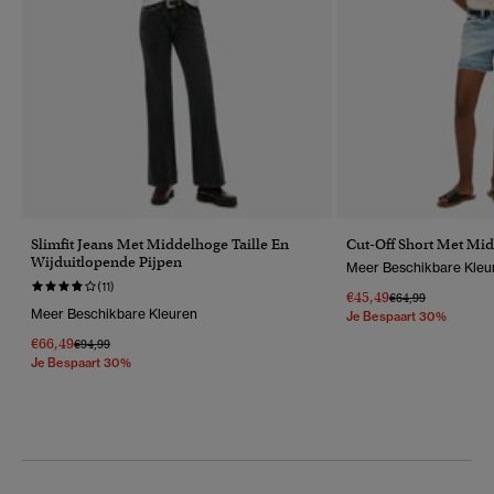
Slimfit Jeans Met Middelhoge Taille En
Cut-Off Short Met Mid
Wijduitlopende Pijpen
Meer Beschikbare Kleu
(11)
€45,49
Prijs Verlaagd Van
Naar
€64,99
Meer Beschikbare Kleuren
Je Bespaart 30%
€66,49
Prijs Verlaagd Van
Naar
€94,99
Je Bespaart 30%