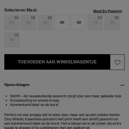
Selecteren Maat:
Maat En Pasvorm
34
36
38
40
42
44
46
48
TOEVOEGEN AAN WINKELWAGENTJE
Opmerkingen
Slimfit – de nauwsluitende pasvorm zorgt voor een meer geklede look
Knoopsluiting en enkele kraag
Kenmerkend label op de borst
Perfect om een preppy stijl te laten zien, maar wel op een unieke manier.
Ons Athletic Essentials-poloshirt met print heeft een slimfit pasvorm en
een kenmerkend label op de borst. Het is ideaal om in de zomer als extra
laagje te dragen of te combineren met een spijkerrok.