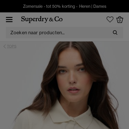
Zomersale - tot 50% korting -
Heren
|
Dames
0
TOPS