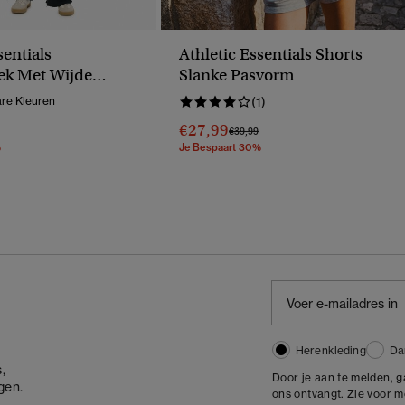
sentials
Athletic Essentials Shorts
ek Met Wijde
Slanke Pasvorm
re Kleuren
(1)
€27,99
erlaagd Van
Naar
Prijs Verlaagd Van
Naar
€39,99
%
Je Bespaart 30%
Herenkleding
Da
,
Door je aan te melden, 
gen.
ons ontvangt. Zie voor 