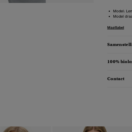
Model:
Len
Model draa
Maattabel
Samenstell
100% biolo
Contact