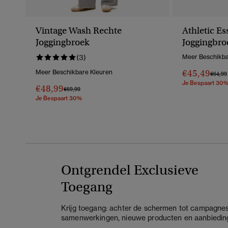
Vintage Wash Rechte
Athletic Es
Joggingbroek
Joggingbro
Pijpen
(3)
Meer Beschikba
€45,49
Meer Beschikbare Kleuren
Prijs V
€64,99
Je Bespaart 30
€48,99
Prijs Verlaagd Van
Naar
€69,99
Je Bespaart 30%
Ontgrendel Exclusieve
Toegang
Krijg toegang: achter de schermen tot campagnes
samenwerkingen, nieuwe producten en aanbiedin