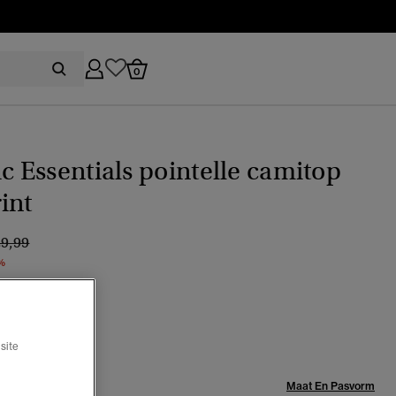
0
ic Essentials pointelle camitop
int
ijs verlaagd van
naar
29,99
%
black
geselecteerd
site
Maat:
Maat En Pasvorm