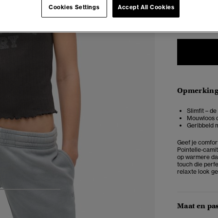
Cookies Settings
Accept All Cookies
34-36
38
Opmerkin
Slimfit – d
Mouwloos o
Geribbeld m
Geef je comfort
Pointelle-camit
op warmere dag
touch die perfe
relaxte look g
4
5
6
Maat en pa