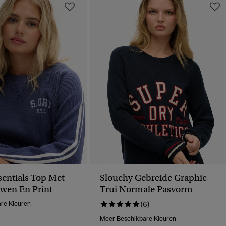
sentials Top Met
Slouchy Gebreide Graphic
wen En Print
Trui Normale Pasvorm
re Kleuren
(6)
Meer Beschikbare Kleuren
erlaagd Van
Naar