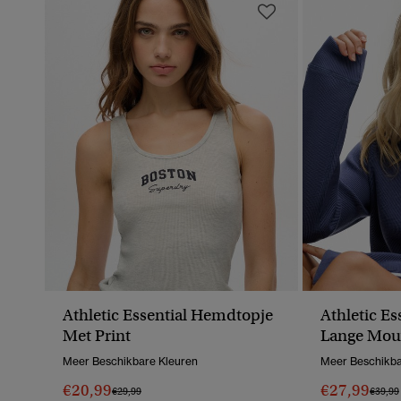
Athletic Essential Hemdtopje
Athletic Es
Met Print
Lange Mou
Meer Beschikbare Kleuren
Meer Beschikba
€20,99
€27,99
Prijs Verlaagd Van
Naar
Prijs V
€29,99
€39,99