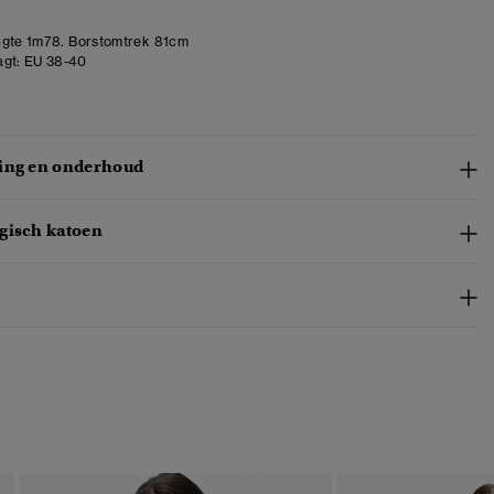
gte 1m78. Borstomtrek 81cm
gt:
EU 38-40
ing en onderhoud
gisch katoen