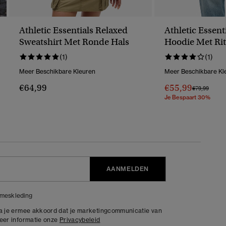
Athletic Essentials Relaxed
Athletic Essent
Sweatshirt Met Ronde Hals
Hoodie Met Rit
(1)
(1)
Meer Beschikbare Kleuren
Meer Beschikbare Kl
€64,99
€55,99
Prijs Verlaag
Naar
€79,99
Je Bespaart 30%
AANMELDEN
meskleding
ga je ermee akkoord dat je marketingcommunicatie van
meer informatie onze
Privacybeleid