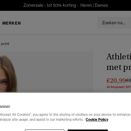
Zomersale - tot 50% korting -
Heren
|
Dames
MERKEN
 print
Athlet
met pr
€20,99
Pr
€
Je bespaart 30
Kleur:
bison 
anner
“Accept All Cookies”, you agree to the storing of cookies on your device to enhance 
analyze site usage, and assist in our marketing efforts.
Cookie Policy
Selecteren 