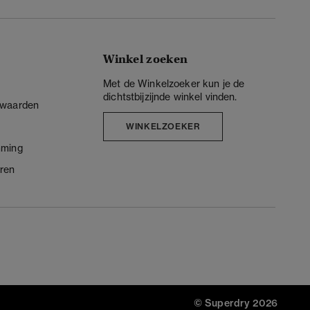
Winkel zoeken
Met de Winkelzoeker kun je de
dichtstbijzijnde winkel vinden.
rwaarden
WINKELZOEKER
mming
ren
© Superdry 2026