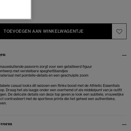
-40
42-44
TOEVOEGEN AAN WINKELWAGENTJE
gen
e nauwsluitende pasvorm zorgt voor een getailleerd figuur
ntwerp met verstelbare spaghettibandjes
ateriaal met pointelle-details en een geschulpte zoom
abele casual looks dit seizoen een flinke boost met de Athletic Essentials
op. Draag het als laagje onder een overhemd of als middelpunt van je outfit
en. De delicate details van deze top geven je look een subtiele, vrouwelijke
ct contrasteert met de sportieve prints die het geheel een authentieke,
even.
svorm