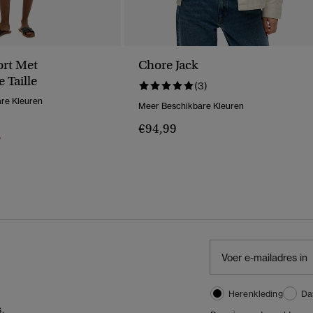
ort Met
Chore Jack
 Taille
(3)
re Kleuren
Meer Beschikbare Kleuren
erlaagd Van
Naar
€94,99
%
Herenkleding
Da
,