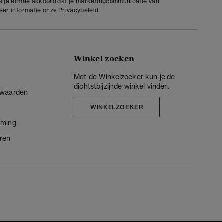
ga je ermee akkoord dat je marketingcommunicatie van
meer informatie onze
Privacybeleid
Winkel zoeken
Met de Winkelzoeker kun je de
dichtstbijzijnde winkel vinden.
rwaarden
WINKELZOEKER
mming
ren