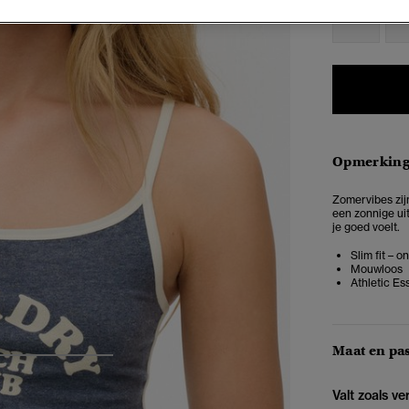
34
3
Opmerkin
Zomervibes zijn
een zonnige uit
je goed voelt.
Slim fit – 
Mouwloos
Athletic Es
Maat en pa
4
5
6
Valt zoals v