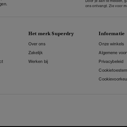
Door je aan te melden, 
gen.
ons ontvangt. Zie voor 
Het merk Superdry
Informatie
Over ons
Onze winkels
Zakelijk
Algemene voo
ct
Werken bij
Privacybeleid
Cookietoeste
Cookievoorkeu