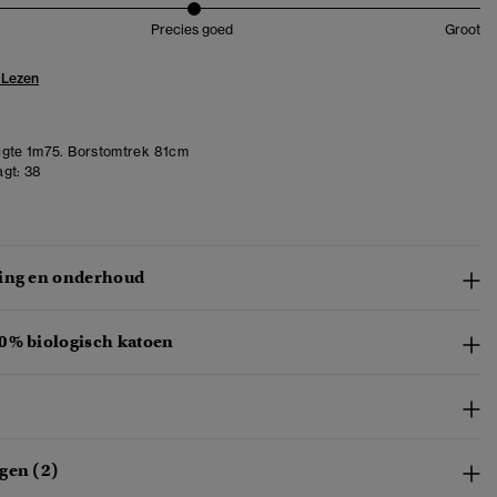
Precies goed
Groot
 Lezen
gte 1m75. Borstomtrek 81cm
gt:
38
ing en onderhoud
0% biologisch katoen
gen (2)