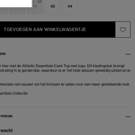
6
38
40
42
44
TOEVOEGEN AAN WINKELWAGENTJE
gen
 hier met de Athletic Essentials Cami Top met logo. Dit kledingstuk brengt
straling in je garderobe, waardoor je er het hele seizoen geweldig uitziet en je
ontworpen om nauwer om het lichaam te vallen voor een meer getailleerde look
sentials Collectie
svorm
erwacht