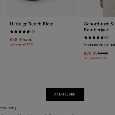
Heritage Ranch Riem
Geborduurd Su
Bomberjack
(2)
(7)
€38,49
Prijs Verlaagd Van
Naar
€54,99
Je Bespaart 30%
Meer Beschikbare Kl
€90,99
Prijs Verlaag
Naar
€129,99
Je Bespaart 30%
AANMELDEN
meskleding