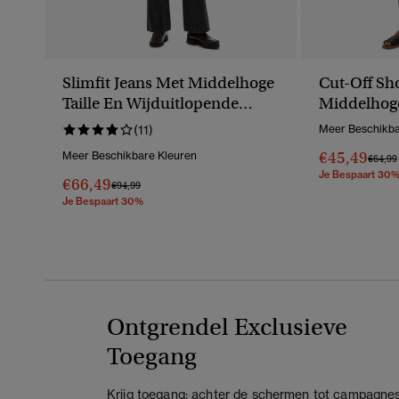
Slimfit Jeans Met Middelhoge
Cut-Off Sh
Taille En Wijduitlopende
Middelhoge
Pijpen
(11)
Meer Beschikba
€45,49
Meer Beschikbare Kleuren
Prijs V
€64,99
Je Bespaart 30
€66,49
Prijs Verlaagd Van
Naar
€94,99
Je Bespaart 30%
Ontgrendel Exclusieve
Toegang
Krijg toegang: achter de schermen tot campagnes