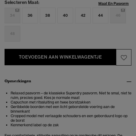
Selecteren Maat:
Maat En Pasvorm
34
36
38
40
42
44
46
48
TOEVOEGEN AAN WINKELWAGENTJE
Opmerkingen
Relaxed pasvorm – de klassieke Superdry pasvorm. Niet te smal, niet te
ruim, precies goed. Kies je normale maat
Capuchon met ritssluiting en twee borstzakken
Geribbelde boorden met een licht geborstelde voering aan de
binnenkant
Cropped model met verlaagde schouders en een geborduurd logo op
de borst
Kenmerkend label op de zak
Een comfortabele, stijlvolle aanvulling op je garderobe dit seizoen. De