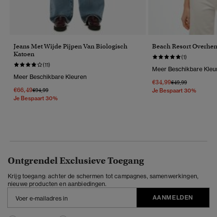
Jeans Met Wijde Pijpen Van Biologisch
Beach Resort Overhe
Katoen
(1)
(11)
Meer Beschikbare Kleu
Meer Beschikbare Kleuren
€34,99
Prijs Verlaagd Van
Naar
€49,99
€66,49
Prijs Verlaagd Van
Naar
€94,99
Je Bespaart 30%
Je Bespaart 30%
Ontgrendel Exclusieve Toegang
Krijg toegang: achter de schermen tot campagnes, samenwerkingen,
nieuwe producten en aanbiedingen.
AANMELDEN