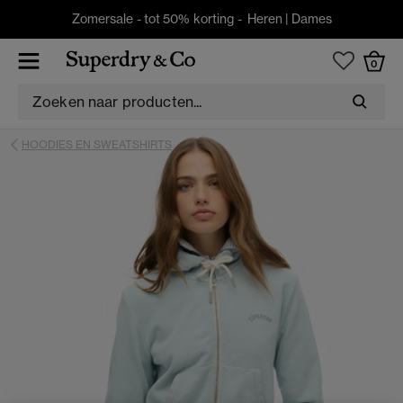
Zomersale - tot 50% korting -
Heren
|
Dames
0
HOODIES EN SWEATSHIRTS