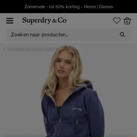
Zomersale - tot 50% korting -
Heren
|
Dames
0
HOODIES EN SWEATSHIRTS