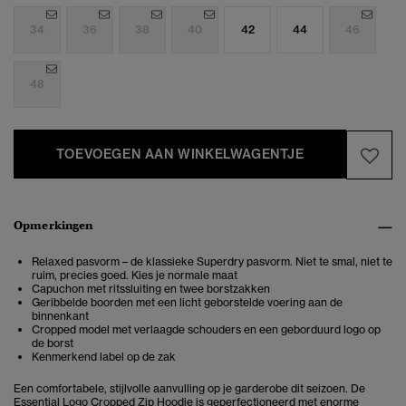
34
36
38
40
42
44
46
48
TOEVOEGEN AAN WINKELWAGENTJE
Opmerkingen
Relaxed pasvorm – de klassieke Superdry pasvorm. Niet te smal, niet te
ruim, precies goed. Kies je normale maat
Capuchon met ritssluiting en twee borstzakken
Geribbelde boorden met een licht geborstelde voering aan de
binnenkant
Cropped model met verlaagde schouders en een geborduurd logo op
de borst
Kenmerkend label op de zak
Een comfortabele, stijlvolle aanvulling op je garderobe dit seizoen. De
Essential Logo Cropped Zip Hoodie is geperfectioneerd met enorme